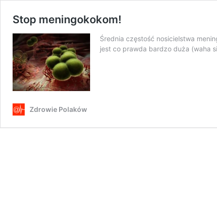
Stop meningokokom!
Średnia częstość nosicielstwa meni
jest co prawda bardzo duża (waha 
Zdrowie Polaków