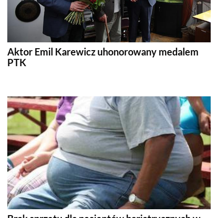
Aktor Emil Karewicz uhonorowany medalem
PTK