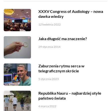
XXXV Congress of Audiology – nowa
dawka wiedzy
12 kwietnia 2022
Jaka długość ma znaczenie?
29 stycznia 2014
Zaburzenia rytmu serca w
telegraficznym skrócie
5 stycznia 2023
Republika Nauru – najbardziej otyłe
państwo świata
4 marca 2022