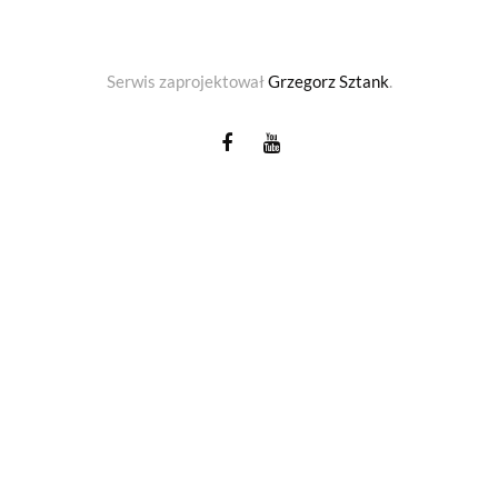
Serwis zaprojektował
Grzegorz Sztank
.