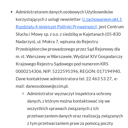
Administratorem danych osobowych Użytkowników
korzystających z usługi newsletter
(z zachowaniem pkt.1
Rozdziału 4 niniejszej Polityki Prywatności)
jest Centrum
Słuchu i Mowy sp. z o.o. z siedzibą w Kajetanach (05-830
Nadarzyn), ul. Mokra 7, wpisana do Rejestru
Przedsiębiorców prowadzonego przez Sąd Rejonowy dla
m. st. Warszawy w Warszawie, Wydział XIV Gospodarczy
Krajowego Rejestru Sądowego pod numerem KRS
0000214306, NIP: 5222595396, REGON: 017194940.
Dane kontaktowe administratora tel. 22 463 53 27, e-
mail: daneosobowe@csim.pl.
Administrator wyznaczył inspektora ochrony
danych, z którym można kontaktować się we
wszystkich sprawach związanych z ich
przetwarzaniem danych oraz realizacją związanych
z tym przetwarzaniem praw za pomocą poczty