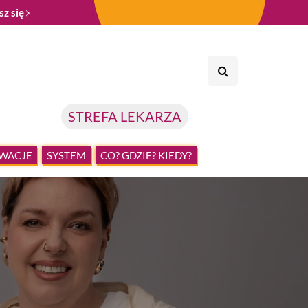
sz się
STREFA LEKARZA
WACJE
SYSTEM
CO? GDZIE? KIEDY?