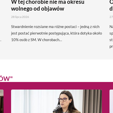
W tej chorobie nie ma okresu
O
wolnego od objawów
d
28 lipca 2026
27
a
Stwardnienie rozsiane ma różne postaci – jedną z nich
Na
jest postać pierwotnie postępująca, która dotyka około
s
…
10% osób z SM. W chorobach…
st
p
KÓW"