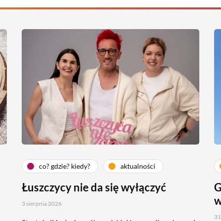
co? gdzie? kiedy?
aktualności
Łuszczycy nie da się wyłączyć
G
w
3 sierpnia 2026
31