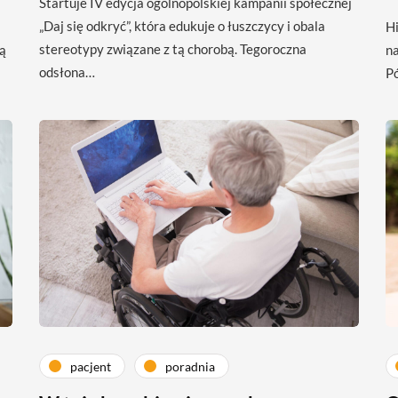
Startuje IV edycja ogólnopolskiej kampanii społecznej
„Daj się odkryć”, która edukuje o łuszczycy i obala
Hi
stereotypy związane z tą chorobą. Tegoroczna
ią
na
odsłona…
Pó
pacjent
poradnia