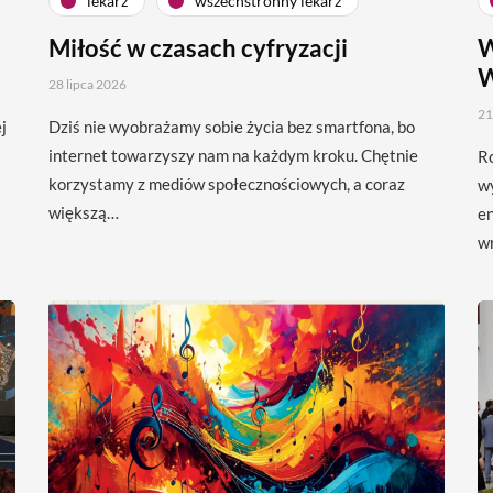
lekarz
wszechstronny lekarz
Miłość w czasach cyfryzacji
W
W
28 lipca 2026
21
j
Dziś nie wyobrażamy sobie życia bez smartfona, bo
internet towarzyszy nam na każdym kroku. Chętnie
Ro
korzystamy z mediów społecznościowych, a coraz
w
większą…
en
w