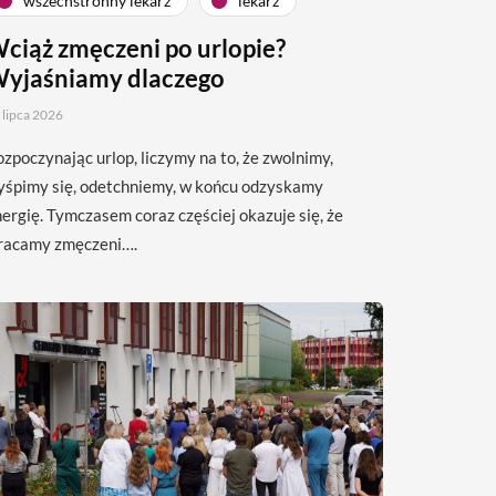
wszechstronny lekarz
lekarz
ciąż zmęczeni po urlopie?
yjaśniamy dlaczego
 lipca 2026
zpoczynając urlop, liczymy na to, że zwolnimy,
yśpimy się, odetchniemy, w końcu odzyskamy
ergię. Tymczasem coraz częściej okazuje się, że
racamy zmęczeni….