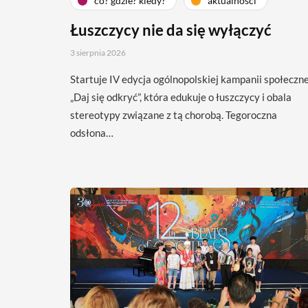
co? gdzie? kiedy?
aktualności
Łuszczycy nie da się wyłączyć
3 sierpnia 2026
Startuje IV edycja ogólnopolskiej kampanii społeczne
„Daj się odkryć”, która edukuje o łuszczycy i obala
stereotypy związane z tą chorobą. Tegoroczna
odsłona…