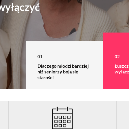
 wyłączyć
01
02
Dlaczego młodzi bardziej
Łuszcz
niż seniorzy boją się
wyłąc
starości