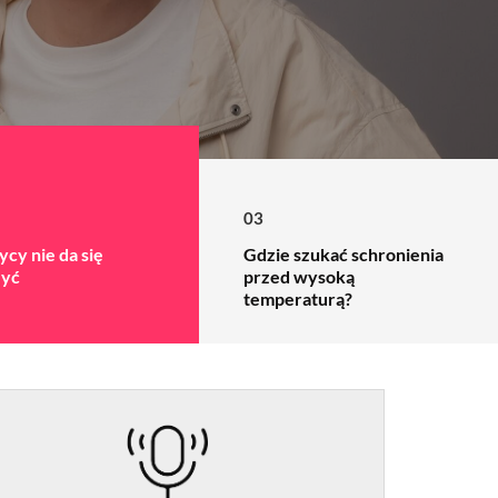
03
ycy nie da się
Gdzie szukać schronienia
zyć
przed wysoką
temperaturą?