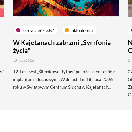
co? gdzie? kiedy?
aktualności
W Kajetanach zabrzmi „Symfonia
N
życia”
O
15 lipca 2026
2 
y”,
12. Festiwal „Ślimakowe Rytmy” pokaże talent osób z
22
implantami słuchowymi. W dniach 16-18 lipca 2026
Gl
roku w Światowym Centrum Słuchu w Kajetanach…
Z
O