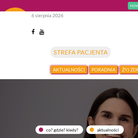
NOW
6 sierpnia 2026
STREFA PACJENTA
AKTUALNOŚCI
PORADNIA
ŻYJ Z
co? gdzie? kiedy?
aktualności