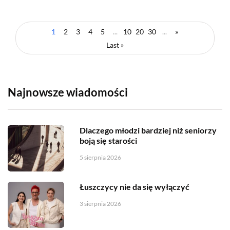
1
2
3
4
5
...
10
20
30
...
»
Last »
Najnowsze wiadomości
Dlaczego młodzi bardziej niż seniorzy
boją się starości
5 sierpnia 2026
Łuszczycy nie da się wyłączyć
3 sierpnia 2026