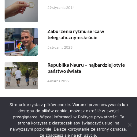
29 stycznia 2014
Zaburzenia rytmu serca w
telegraficznym skrócie
5 stycznia 2023
Republika Nauru – najbardziej otyłe
państwo świata
4 marca 2022
Strona korzysta z plików cookie. Warunki przechowywania lub
dostępu do plików cookie, możesz określić w swojej
przeglądarce. Więcej informacji w Polityce prywatności. Ta
Serwis zaprojektował
Grzegorz Sztank
.
strona korzysta z ciasteczek aby świadczyć usługi na
najwyższym poziomie. Dalsze korzystanie ze strony oznacza,
że zgadzasz się na ich użycie.