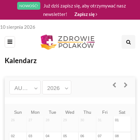
Już dziś zapisz się, aby otrzymywać nasz
NOWOŚĆ!
newsletter!
Zapisz się
10 sierpnia 2026
Kalendarz
AUGUST
2026
Sun
Mon
Tue
Wed
Thu
Fri
Sat
26
27
28
29
30
31
01
02
03
04
05
06
07
08