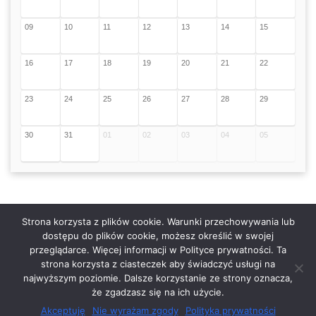
09
10
11
12
13
14
15
16
17
18
19
20
21
22
23
24
25
26
27
28
29
30
31
01
02
03
04
05
Strona korzysta z plików cookie. Warunki przechowywania lub
dostępu do plików cookie, możesz określić w swojej
przeglądarce. Więcej informacji w Polityce prywatności. Ta
Serwis zaprojektował
Grzegorz Sztank
.
strona korzysta z ciasteczek aby świadczyć usługi na
najwyższym poziomie. Dalsze korzystanie ze strony oznacza,
że zgadzasz się na ich użycie.
Akceptuję
Nie wyrażam zgody
Polityka prywatności