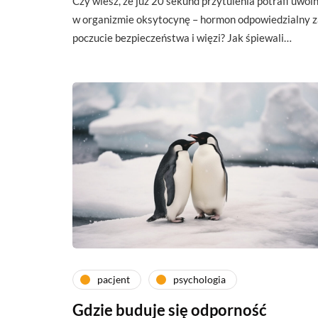
Czy wiesz, że już 20 sekund przytulenia potrafi uwoln
w organizmie oksytocynę – hormon odpowiedzialny z
poczucie bezpieczeństwa i więzi? Jak śpiewali…
pacjent
psychologia
Gdzie buduje się odporność