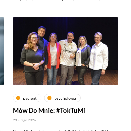
pacjent
psychologia
Mów Do Mnie: #TokTuMi
23 lutego 2026