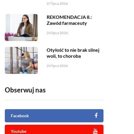
27 lipca 2026
REKOMENDACJA 8.:
Zawód farmaceuty
24 lipca 2026
Otyłość to nie brak silnej
woli, to choroba
24 lipca 2026
Obserwuj nas
Facebook
Youtube