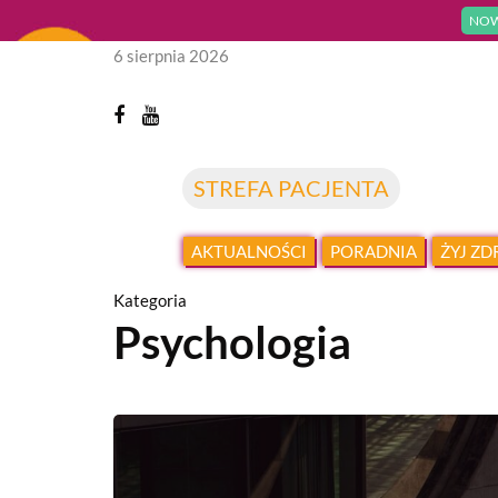
NOW
6 sierpnia 2026
STREFA PACJENTA
AKTUALNOŚCI
PORADNIA
ŻYJ Z
Kategoria
Psychologia