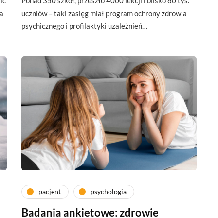
ić
Ponad 350 szkół, przeszło 4000 lekcji i blisko 80 tys.
a
uczniów – taki zasięg miał program ochrony zdrowia
psychicznego i profilaktyki uzależnień…
pacjent
psychologia
Badania ankietowe: zdrowie