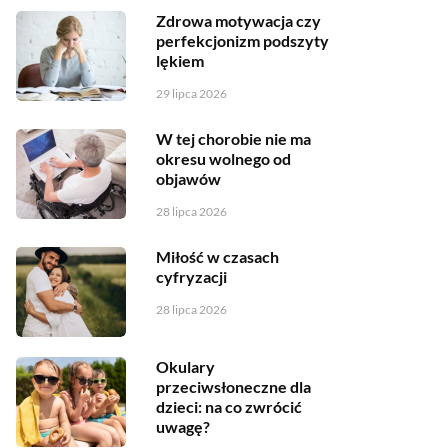
Zdrowa motywacja czy
perfekcjonizm podszyty
lękiem
29 lipca 2026
W tej chorobie nie ma
okresu wolnego od
objawów
28 lipca 2026
Miłość w czasach
cyfryzacji
28 lipca 2026
Okulary
przeciwsłoneczne dla
dzieci: na co zwrócić
uwagę?