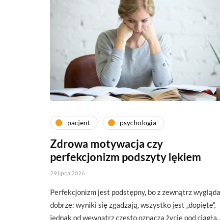
pacjent
psychologia
Zdrowa motywacja czy
perfekcjonizm podszyty lękiem
29 lipca 2026
Perfekcjonizm jest podstępny, bo z zewnątrz wygląd
dobrze: wyniki się zgadzają, wszystko jest „dopięte”,
jednak od wewnątrz często oznacza życie pod ciągłą