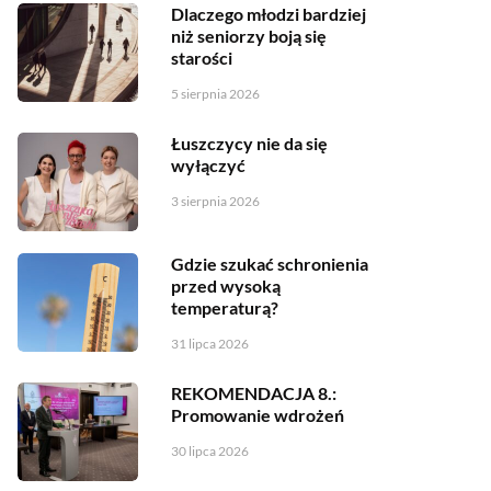
Dlaczego młodzi bardziej
niż seniorzy boją się
starości
5 sierpnia 2026
Łuszczycy nie da się
wyłączyć
3 sierpnia 2026
Gdzie szukać schronienia
przed wysoką
temperaturą?
31 lipca 2026
REKOMENDACJA 8.:
Promowanie wdrożeń
30 lipca 2026