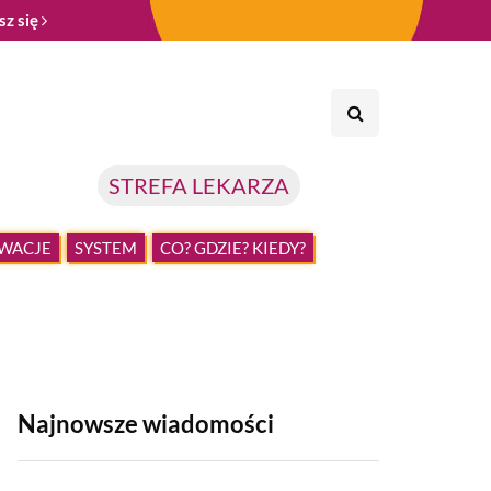
sz się
STREFA LEKARZA
WACJE
SYSTEM
CO? GDZIE? KIEDY?
Najnowsze wiadomości