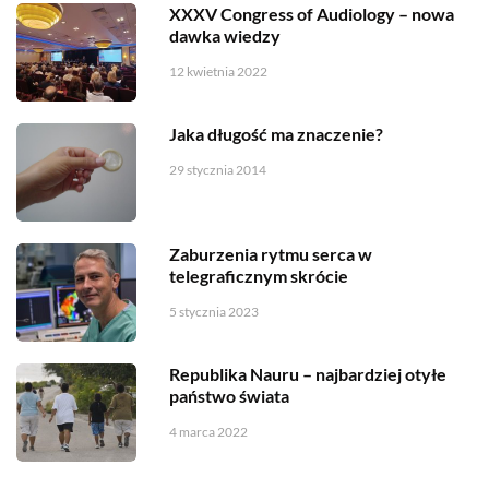
XXXV Congress of Audiology – nowa
dawka wiedzy
12 kwietnia 2022
Jaka długość ma znaczenie?
29 stycznia 2014
Zaburzenia rytmu serca w
telegraficznym skrócie
5 stycznia 2023
Republika Nauru – najbardziej otyłe
państwo świata
4 marca 2022