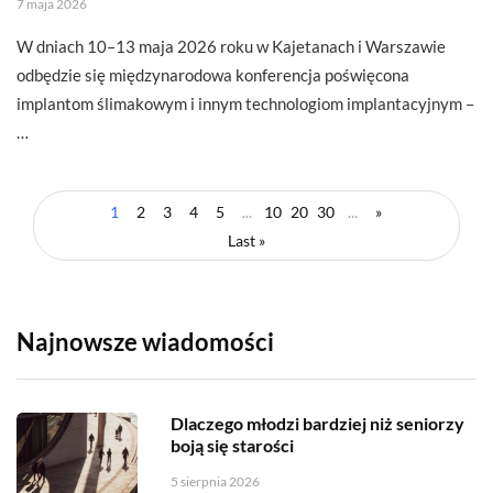
7 maja 2026
W dniach 10–13 maja 2026 roku w Kajetanach i Warszawie
odbędzie się międzynarodowa konferencja poświęcona
implantom ślimakowym i innym technologiom implantacyjnym –
…
1
2
3
4
5
...
10
20
30
...
»
Last »
Najnowsze wiadomości
Dlaczego młodzi bardziej niż seniorzy
boją się starości
5 sierpnia 2026