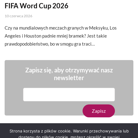
FIFA Word Cup 2026
10 czerwca 2026
Czy na mundialowych meczach granych w Meksyku, Los
Angeles i Houston padnie mniej bramek? Jest takie
prawdopodobieństwo, bo w smogu gra traci…
Zapisz się, aby otrzymywać nasz
newsletter
Strona korzysta z plików cookie. Warunki przechowywania lub
dostępu do plików cookie, możesz określić w swojej