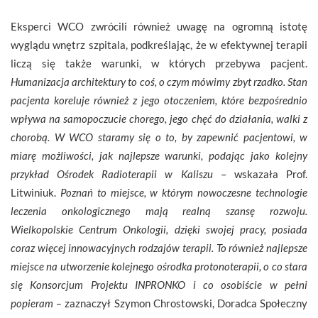
Eksperci WCO zwrócili również uwagę na ogromną istotę
wyglądu wnętrz szpitala, podkreślając, że w efektywnej terapii
liczą się także warunki, w których przebywa pacjent.
Humanizacja architektury to coś, o czym mówimy zbyt rzadko. Stan
pacjenta koreluje również z jego otoczeniem, które bezpośrednio
wpływa na samopoczucie chorego, jego chęć do działania, walki z
chorobą. W WCO staramy się o to, by zapewnić pacjentowi, w
miarę możliwości, jak najlepsze warunki, podając jako kolejny
przykład Ośrodek Radioterapii w Kaliszu
– wskazała Prof.
Litwiniuk.
Poznań to miejsce, w którym nowoczesne technologie
leczenia onkologicznego mają realną szansę rozwoju.
Wielkopolskie Centrum Onkologii, dzięki swojej pracy, posiada
coraz więcej innowacyjnych rodzajów terapii. To również najlepsze
miejsce na utworzenie kolejnego ośrodka protonoterapii, o co stara
się Konsorcjum Projektu INPRONKO i co osobiście w pełni
popieram –
zaznaczył Szymon Chrostowski, Doradca Społeczny