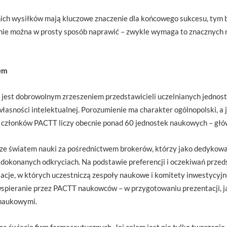
ich wysiłków mają kluczowe znaczenie dla końcowego sukcesu, tym b
 nie można w prosty sposób naprawić – zwykle wymaga to znacznych 
sem
jest dobrowolnym zrzeszeniem przedstawicieli uczelnianych jednos
własności intelektualnej. Porozumienie ma charakter ogólnopolski, a
ta członków PACTT liczy obecnie ponad 60 jednostek naukowych – głów
ze światem nauki za pośrednictwem brokerów, którzy jako dedykowan
 dokonanych odkryciach. Na podstawie preferencji i oczekiwań przed
acje, w których uczestniczą zespoły naukowe i komitety inwestycyjn
spieranie przez PACTT naukowców – w przygotowaniu prezentacji, jak
 naukowymi.