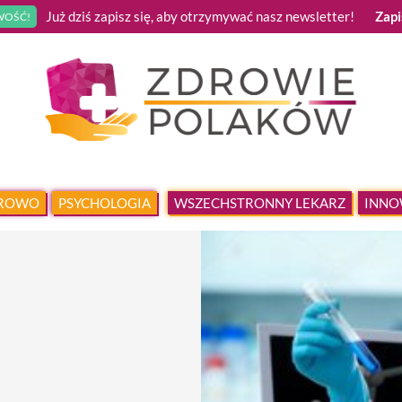
Już dziś zapisz się, aby otrzymywać nasz newsletter!
Zapi
OŚĆ!
DROWO
PSYCHOLOGIA
WSZECHSTRONNY LEKARZ
INNO