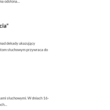
zna odsłona…
cia”
onad dekady ukazujący
antom słuchowym przywraca do
tami słuchowymi. W dniach 16-
ach…