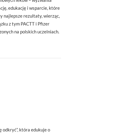
ie nowych leków – wyzwania
ę, edukację i wsparcie, które
 najlepsze rezultaty, wierząc,
ązku z tym PACTT i Pfizer
onych na polskich uczelniach.
ę odkryć”, która edukuje o