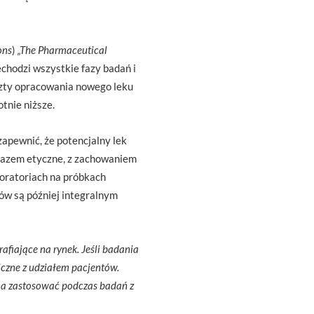
ons
)
„
The Pharmaceutical
echodzi wszystkie fazy badań i
oszty opracowania nowego leku
tnie niższe.
zapewnić, że potencjalny lek
arazem etyczne, z zachowaniem
ratoriach na próbkach
tów są później integralnym
afiające na rynek. Jeśli badania
iczne z udziałem pacjentów.
żna zastosować podczas badań z