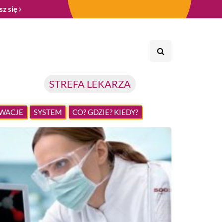
sz się
STREFA LEKARZA
WACJE
SYSTEM
CO? GDZIE? KIEDY?