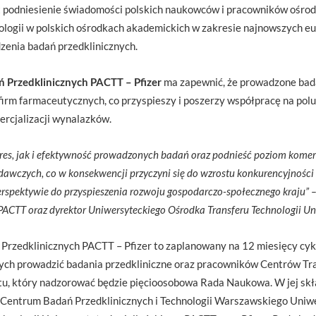
t podniesienie świadomości polskich naukowców i pracowników ośr
ologii w polskich ośrodkach akademickich w zakresie najnowszych e
enia badań przedklinicznych.
Przedklinicznych PACTT – Pfizer
ma zapewnić, że prowadzone bad
firm farmaceutycznych, co przyspieszy i poszerzy współpracę na po
ercjalizacji wynalazków.
es, jak i efektywność prowadzonych badań oraz podnieść poziom komer
wczych, co w konsekwencji przyczyni się do wzrostu konkurencyjności
erspektywie do przyspieszenia rozwoju gospodarczo-społecznego kraju”
–
PACTT oraz dyrektor Uniwersyteckiego Ośrodka Transferu Technologii U
rzedklinicznych PACTT – Pfizer to zaplanowany na 12 miesięcy cyk
ych prowadzić badania przedkliniczne oraz pracowników Centrów Tra
ktu, który nadzorować będzie pięcioosobowa Rada Naukowa. W jej skł
Centrum Badań Przedklinicznych i Technologii Warszawskiego Uni