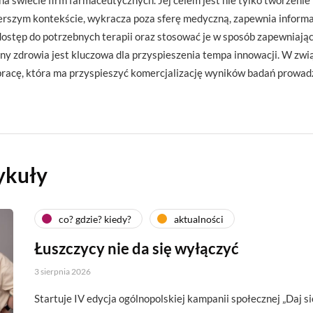
 na świecie firm farmaceutycznych. Jej celem jest nie tylko tworzen
rszym kontekście, wykracza poza sferę medyczną, zapewnia informacj
stęp do potrzebnych terapii oraz stosować je w sposób zapewniający
ny zdrowia jest kluczowa dla przyspieszenia tempa innowacji. W zwi
racę, która ma przyspieszyć komercjalizację wyników badań prowadz
ykuły
co? gdzie? kiedy?
aktualności
Łuszczycy nie da się wyłączyć
3 sierpnia 2026
Startuje IV edycja ogólnopolskiej kampanii społecznej „Daj si