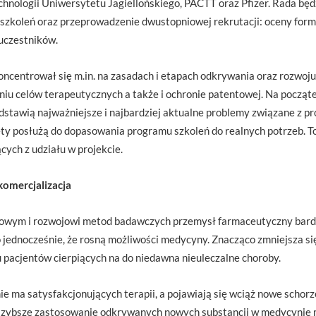
nologii Uniwersytetu Jagiellońskiego, PACTT oraz Pfizer. Rada będ
zkoleń oraz przeprowadzenie dwustopniowej rekrutacji: oceny forma
uczestników.
ncentrował się m.in. na zasadach i etapach odkrywania oraz rozwoj
niu celów terapeutycznych a także i ochronie patentowej. Na począt
edstawią najważniejsze i najbardziej aktualne problemy związane z 
ety posłużą do dopasowania programu szkoleń do realnych potrzeb. 
ych z udziału w projekcie.
komercjalizacja
wym i rozwojowi metod badawczych przemysł farmaceutyczny bardzo
 jednocześnie, że rosną możliwości medycyny. Znacząco zmniejsza się
u pacjentów cierpiących na do niedawna nieuleczalne choroby.
ie ma satysfakcjonujących terapii, a pojawiają się wciąż nowe schorz
jszybsze zastosowanie odkrywanych nowych substancji w medycynie m