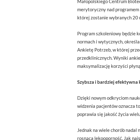
Małopolskiego Centrum Biotech
merytoryczny nad programem s
której zostanie wybranych 20 
Program szkoleniowy będzie ko
normach i wytycznych, określa
Ankietę Potrzeb, w której prz
przedklinicznych. Wyniki anki
maksymalizację korzyści płynąc
Szybsza i bardziej efektywna 
Dzięki nowym odkryciom nauko
widzenia pacjentów oznacza to
poprawia się jakość życia wiel
Jednak na wiele chorób nadal n
rosnąca lekooporność. Jak na