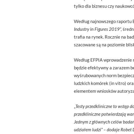
tylko dla biznesu czy naukowc
Według najnowszego raportu 
Industry in Figures 2019”,
średni
trafia na rynek. Rocznie na ba
szacowane są na poziomie blisk
Według EFPIA wprowadzenie nowe
będzie efektywny a zarazem be
wyśrubowanych norm bezpiecz
ludzkich komórek (in vitro) or
elementem wniosków autoryzac
„
Testy przedkliniczne to wstęp d
przedkliniczne potwierdzają war
Jednym z głównych celów badań 
udziałem ludzi”
– dodaje Robet D