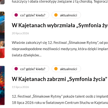
łuszczycy i obala stereotypy związane z tą chorobą. Tegoroc
co? gdzie? kiedy?
aktualności
W Kajetanach wybrzmiała „Symfonia ży
20 lipca 2026
Właśnie zakończył się 12. Festiwal „Ślimakowe Rytmy”, od p
nieprawdopodobne możliwości medycyny, która dzięki impl
świata dźwięków…
co? gdzie? kiedy?
aktualności
W Kajetanach zabrzmi „Symfonia życia”
15 lipca 2026
12. Festiwal „Ślimakowe Rytmy” pokaże talent osób z implan
18 lipca 2026 roku w Światowym Centrum Słuchu w Kajetan