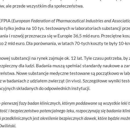
ów, ale przede wszystkim dla społeczeństwa.
EFPIA (
European Federation of Pharmaceutical Industries and Associati
o tylko jedna na 10 tys. testowanych w laboratoriach substancji prz
dania i rozwój przeznacza się w Europie 36,5 mld euro. Przeciętne k
o 2 mld euro. Dla porównania, w latach 70-tych koszty te były 10-kro
j substancji na rynek zajmuje ok. 12 lat. Tyle czasu potrzeba, by 
zpieczny dla ludzi. Badania muszą spełniać standardy naukowe a z
eństwa. Nowe substancje medyczne testowane są początkowo w labo
az w badaniach z udziałem zwierząt (in vivo). Szczegółowe wyniki tes
yjnych składanych do odpowiednich instytucji.
o pierwszej fazy badan klinicznych, którym poddawane są wszystkie leki tr
tość i bezpieczeństwo potencjalnego leku, rozpoczynają się badania klin
przedklinicznych jest określenie bezpiecznych dawek, które będzie mo
wiliński.