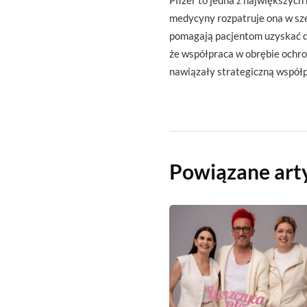
Pfizer to jedna z największych
medycyny rozpatruje ona w sze
pomagają pacjentom uzyskać do
że współpraca w obrębie ochro
nawiązały strategiczną współp
Powiązane art