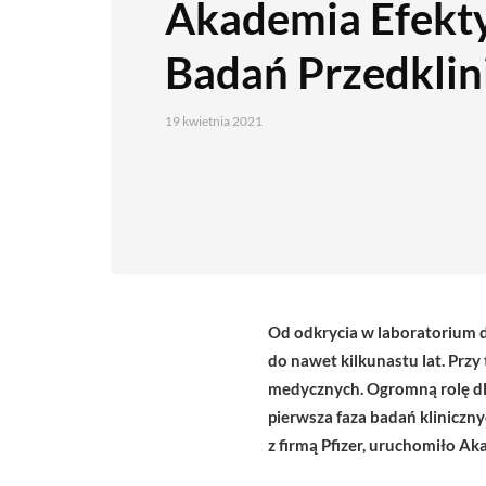
Akademia Efekt
Badań Przedklin
19 kwietnia 2021
Od odkrycia w laboratorium d
do nawet kilkunastu lat. Prz
medycznych. Ogromną rolę dla
pierwsza faza badań klinicz
z firmą Pfizer, uruchomiło A