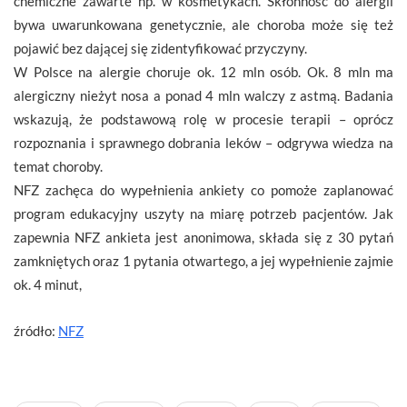
chemiczne zawarte np. w kosmetykach. Skłonność do alergii
bywa uwarunkowana genetycznie, ale choroba może się też
pojawić bez dającej się zidentyfikować przyczyny.
W Polsce na alergie choruje ok. 12 mln osób. Ok. 8 mln ma
alergiczny nieżyt nosa a ponad 4 mln walczy z astmą. Badania
wskazują, że podstawową rolę w procesie terapii – oprócz
rozpoznania i sprawnego dobrania leków – odgrywa wiedza na
temat choroby.
NFZ zachęca do wypełnienia ankiety co pomoże zaplanować
program edukacyjny uszyty na miarę potrzeb pacjentów. Jak
zapewnia NFZ ankieta jest anonimowa, składa się z 30 pytań
zamkniętych oraz 1 pytania otwartego, a jej wypełnienie zajmie
ok. 4 minut,
źródło:
NFZ