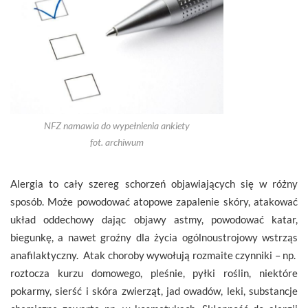
NFZ namawia do wypełnienia ankiety
fot. archiwum
Alergia to cały szereg schorzeń objawiających się w różny
sposób. Może powodować atopowe zapalenie skóry, atakować
układ oddechowy dając objawy astmy, powodować katar,
biegunkę, a nawet groźny dla życia ogólnoustrojowy wstrząs
anafilaktyczny. Atak choroby wywołują rozmaite czynniki – np.
roztocza kurzu domowego, pleśnie, pyłki roślin, niektóre
pokarmy, sierść i skóra zwierząt, jad owadów, leki, substancje