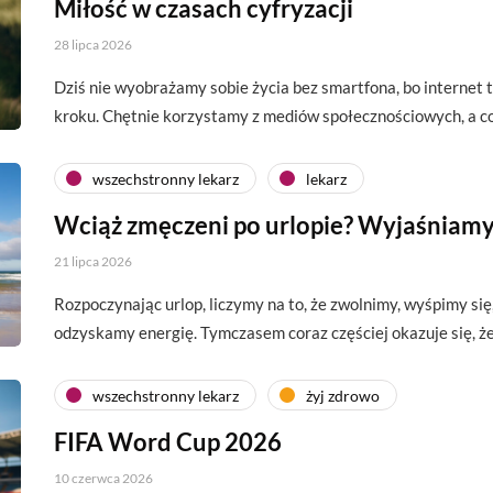
Miłość w czasach cyfryzacji
28 lipca 2026
Dziś nie wyobrażamy sobie życia bez smartfona, bo interne
kroku. Chętnie korzystamy z mediów społecznościowych, a c
wszechstronny lekarz
lekarz
Wciąż zmęczeni po urlopie? Wyjaśniamy
21 lipca 2026
Rozpoczynając urlop, liczymy na to, że zwolnimy, wyśpimy si
odzyskamy energię. Tymczasem coraz częściej okazuje się, 
wszechstronny lekarz
żyj zdrowo
FIFA Word Cup 2026
10 czerwca 2026