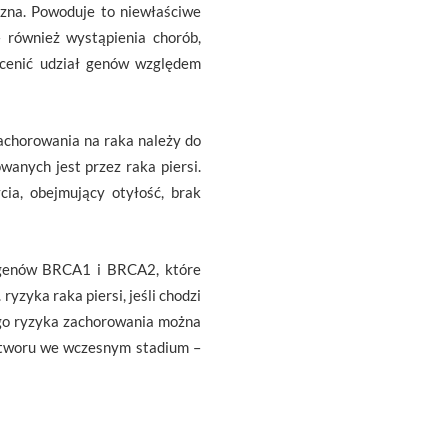
czna. Powoduje to niewłaściwe
również wystąpienia chorób,
ocenić udział genów względem
achorowania na raka należy do
nych jest przez raka piersi.
ia, obejmujący otyłość, brak
e genów BRCA1 i BRCA2, które
yzyka raka piersi, jeśli chodzi
ego ryzyka zachorowania można
wotworu we wczesnym stadium –