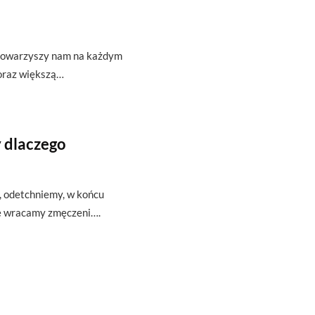
t towarzyszy nam na każdym
oraz większą…
 dlaczego
ę, odetchniemy, w końcu
że wracamy zmęczeni….