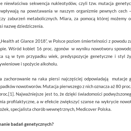
aje niewłaściwa sekwencja nukleotydów, czyli tzw. mutacja genety
y wpływają na powstawania w naszym organizmie pewnych cech – 
 czy zaburzeń metabolicznych. Miara, za pomocą której możemy 
i nazwę dziedziczenia.
Health at Glance 2018”, w Polsce poziom śmiertelności z powodu z
opie. Wśród kobiet 16 proc. zgonów w wyniku nowotworu spowodowa
a są w tym przypadku wiek, predyspozycje genetyczne i styl życ
ywieniowe i spożycie alkoholu.
za zachorowanie na raka piersi najczęściej odpowiadają mutacj
padków nowotworów. Mutacja pierwszego z nich oznacza aż 80 proc. r
proc.[1]. Najważniejsze jest to, że dzięki świadomości podwyższon
ia profilaktyczne, a w efekcie zwiększyć szanse na wykrycie no
ożek, specjalista chorób wewnętrznych, Medicover Polska.
nanie badań genetycznych?