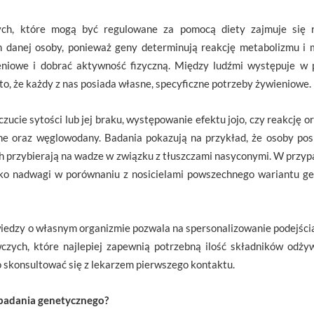
ych, które mogą być regulowane za pomocą diety zajmuje się nu
h danej osoby, ponieważ geny determinują reakcję metabolizmu i 
niowe i dobrać aktywność fizyczną. Między ludźmi występuje w pr
to, że każdy z nas posiada własne, specyficzne potrzeby żywieniowe.
ucie sytości lub jej braku, występowanie efektu jojo, czy reakcję o
ne oraz węglowodany. Badania pokazują na przykład, że osoby pos
h przybierają na wadze w związku z tłuszczami nasyconymi. W przyp
yko nadwagi w porównaniu z nosicielami powszechnego wariantu g
iedzy o własnym organizmie pozwala na spersonalizowanie podejścia
czych, które najlepiej zapewnią potrzebną ilość składników odż
 skonsultować się z lekarzem pierwszego kontaktu.
badania genetycznego?