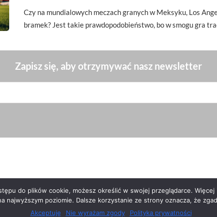
Czy na mundialowych meczach granych w Meksyku, Los Angel
bramek? Jest takie prawdopodobieństwo, bo w smogu gra tra
Zapisz się, aby otrzymywać nasz newsletter
ępu do plików cookie, możesz określić w swojej przeglądarce. Więcej i
na najwyższym poziomie. Dalsze korzystanie ze strony oznacza, że zgadz
Akceptuję
Nie wyrażam zgody
Polityka prywatności