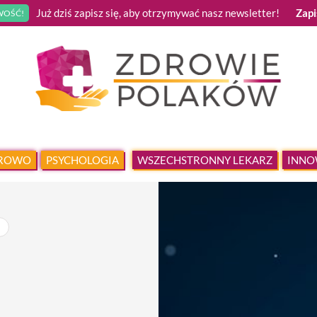
Już dziś zapisz się, aby otrzymywać nasz newsletter!
Zapi
OŚĆ!
DROWO
PSYCHOLOGIA
WSZECHSTRONNY LEKARZ
INNO