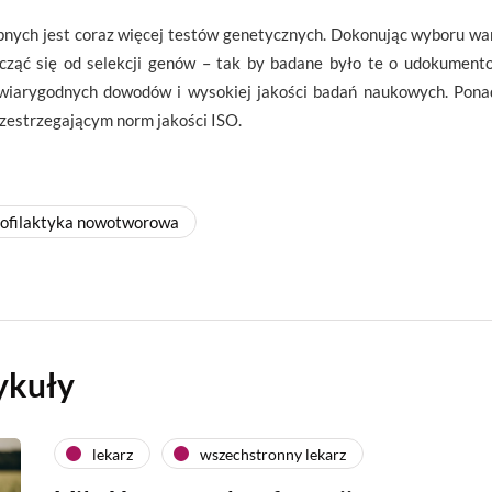
pnych jest coraz więcej testów genetycznych. Dokonując wyboru war
ocząć się od selekcji genów – tak by badane było te o udokument
a wiarygodnych dowodów i wysokiej jakości badań naukowych. Pon
zestrzegającym norm jakości ISO.
rofilaktyka nowotworowa
ykuły
lekarz
wszechstronny lekarz