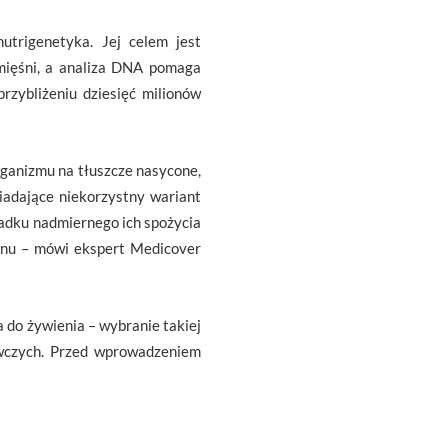
trigenetyka. Jej celem jest
mięśni, a analiza DNA pomaga
zybliżeniu dziesięć milionów
rganizmu na tłuszcze nasycone,
iadające niekorzystny wariant
adku nadmiernego ich spożycia
enu – mówi ekspert Medicover
 do żywienia – wybranie takiej
ywczych. Przed wprowadzeniem