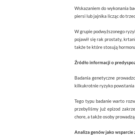
Wskazaniem do wykonania bada
piersi lub jajnika licząc do trz
W grupie podwyższonego ryzyka 
pojawił się rak prostaty, krtan
także te które stosują hormona
Źródło informacji o predyspo
Badania genetyczne prowadzon
kilkukrotnie ryzyko powstania 
Tego typu badanie warto rozwa
przebyliśmy już epizod zakrz
chore, a także osoby prowadząc
Analiza genów jako wsparcie 