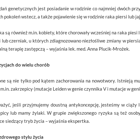
ń genetycznych jest posiadanie w rodzinie co najmniej dwóch pr
ech pokoleń wstecz, a także pojawienie się w rodzinie raka piersi lub j
są również m.in. kobiety, które chorowały wcześniej na raka piesi lu
i lub czerniak, u których zdiagnozowano niezłośliwe zmiany w piersiac
lną terapię zastępczą – wyjaśnia lek. med. Anna Plucik-Mrożek.
zycjach do wielu chorób
e są nie tylko pod kątem zachorowania na nowotwory. Istnieją mu
m.in. zakrzepicy (mutacje Leiden w genie czynnika V i mutacje w genie
żyć, jeśli przyjmujemy doustną antykoncepcję, jesteśmy w ciąży l
epicy lub mamy żylaki. W grupie zwiększonego ryzyka są też osoby
e siedzący tryb życia – wyjaśnia ekspertka.
zdrowego stylu życia