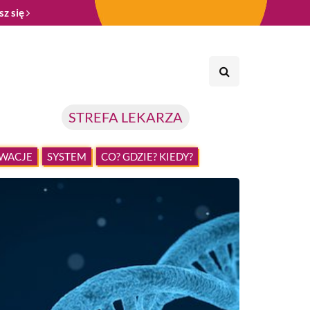
sz się
STREFA LEKARZA
WACJE
SYSTEM
CO? GDZIE? KIEDY?