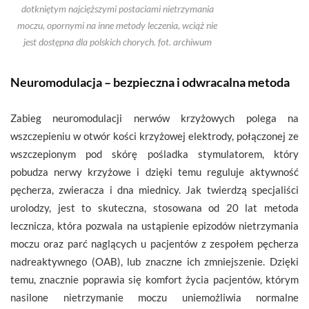
dotkniętym najcięższymi postaciami nietrzymania
moczu, opornymi na inne metody leczenia, wciąż nie
jest dostępna dla polskich chorych. fot. archiwum
Neuromodulacja – bezpieczna i odwracalna metoda
Zabieg neuromodulacji nerwów krzyżowych polega na
wszczepieniu w otwór kości krzyżowej elektrody, połączonej ze
wszczepionym pod skórę pośladka stymulatorem, który
pobudza nerwy krzyżowe i dzięki temu reguluje aktywność
pęcherza, zwieracza i dna miednicy. Jak twierdzą specjaliści
urolodzy, jest to skuteczna, stosowana od 20 lat metoda
lecznicza, która pozwala na ustąpienie epizodów nietrzymania
moczu oraz parć naglących u pacjentów z zespołem pęcherza
nadreaktywnego (OAB), lub znaczne ich zmniejszenie. Dzięki
temu, znacznie poprawia się komfort życia pacjentów, którym
nasilone nietrzymanie moczu uniemożliwia normalne