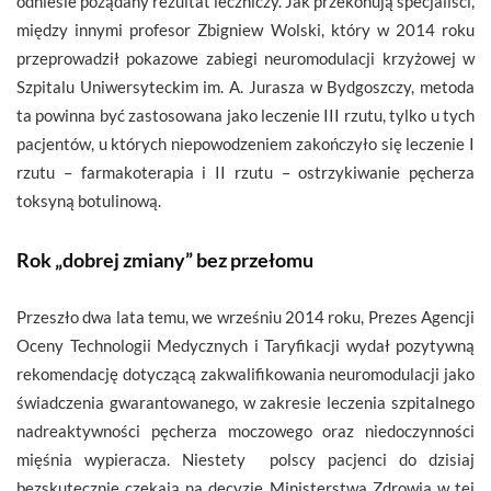
odniesie pożądany rezultat leczniczy. Jak przekonują specjaliści,
między innymi profesor Zbigniew Wolski, który w 2014 roku
przeprowadził pokazowe zabiegi neuromodulacji krzyżowej w
Szpitalu Uniwersyteckim im. A. Jurasza w Bydgoszczy, metoda
ta powinna być zastosowana jako leczenie III rzutu, tylko u tych
pacjentów, u których niepowodzeniem zakończyło się leczenie I
rzutu – farmakoterapia i II rzutu – ostrzykiwanie pęcherza
toksyną botulinową.
Rok „dobrej zmiany” bez przełomu
Przeszło dwa lata temu, we wrześniu 2014 roku, Prezes Agencji
Oceny Technologii Medycznych i Taryfikacji wydał pozytywną
rekomendację dotyczącą zakwalifikowania neuromodulacji jako
świadczenia gwarantowanego, w zakresie leczenia szpitalnego
nadreaktywności pęcherza moczowego oraz niedoczynności
mięśnia wypieracza. Niestety polscy pacjenci do dzisiaj
bezskutecznie czekają na decyzję Ministerstwa Zdrowia w tej