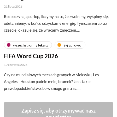
21 lipca 2026
Rozpoczynając urlop, liczymy na to, że zwolnimy, wyśpimy się,
odetchniemy, w końcu odzyskamy energię. Tymczasem coraz
częściej okazuje się, że wracamy zmęczeni….
wszechstronny lekarz
żyj zdrowo
FIFA Word Cup 2026
10 czerwca 2026
Czy na mundialowych meczach granych w Meksyku, Los
Angeles i Houston padnie mniej bramek? Jest takie
prawdopodobieństwo, bo w smogu gra traci…
Zapisz się, aby otrzymywać nasz