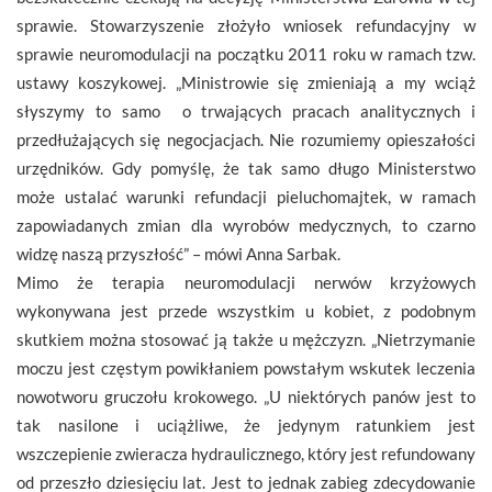
sprawie. Stowarzyszenie złożyło wniosek refundacyjny w
sprawie neuromodulacji na początku 2011 roku w ramach tzw.
ustawy koszykowej. „Ministrowie się zmieniają a my wciąż
słyszymy to samo o trwających pracach analitycznych i
przedłużających się negocjacjach. Nie rozumiemy opieszałości
urzędników. Gdy pomyślę, że tak samo długo Ministerstwo
może ustalać warunki refundacji pieluchomajtek, w ramach
zapowiadanych zmian dla wyrobów medycznych, to czarno
widzę naszą przyszłość” – mówi Anna Sarbak.
Mimo że terapia neuromodulacji nerwów krzyżowych
wykonywana jest przede wszystkim u kobiet, z podobnym
skutkiem można stosować ją także u mężczyzn. „Nietrzymanie
moczu jest częstym powikłaniem powstałym wskutek leczenia
nowotworu gruczołu krokowego. „U niektórych panów jest to
tak nasilone i uciążliwe, że jedynym ratunkiem jest
wszczepienie zwieracza hydraulicznego, który jest refundowany
od przeszło dziesięciu lat. Jest to jednak zabieg zdecydowanie