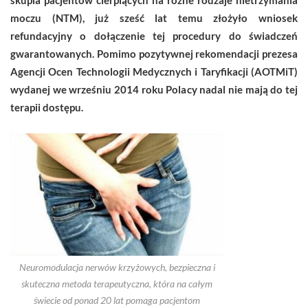
moczu (NTM), już sześć lat temu złożyło wniosek
refundacyjny o dołączenie tej procedury do świadczeń
gwarantowanych. Pomimo pozytywnej rekomendacji prezesa
Agencji Ocen Technologii Medycznych i Taryfikacji (AOTMiT)
wydanej we wrześniu 2014 roku Polacy nadal nie mają do tej
terapii dostępu.
Neuromodulacja nerwów krzyżowych, bezpieczna i
skuteczna metoda terapeutyczna, która na całym
świecie od ponad 20 lat pomaga pacjentom