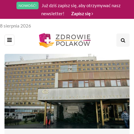
Już dziś zapisz się, aby otrzymywać nasz
NOWOŚĆ!
newsletter!
Zapisz się
8 sierpnia 2026