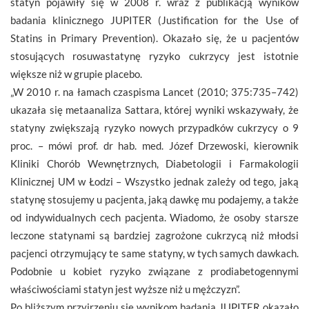
statyn pojawiły się w 2008 r. wraz z publikacją wyników
badania klinicznego JUPITER (Justification for the Use of
Statins in Primary Prevention). Okazało się, że u pacjentów
stosujących rosuwastatynę ryzyko cukrzycy jest istotnie
większe niż w grupie placebo.
„W 2010 r. na łamach czaspisma Lancet (2010; 375:735–742)
ukazała się metaanaliza Sattara, której wyniki wskazywały, że
statyny zwiększają ryzyko nowych przypadków cukrzycy o 9
proc. – mówi prof. dr hab. med. Józef Drzewoski, kierownik
Kliniki Chorób Wewnętrznych, Diabetologii i Farmakologii
Klinicznej UM w Łodzi – Wszystko jednak zależy od tego, jaką
statynę stosujemy u pacjenta, jaką dawkę mu podajemy, a także
od indywidualnych cech pacjenta. Wiadomo, że osoby starsze
leczone statynami są bardziej zagrożone cukrzycą niż młodsi
pacjenci otrzymujący te same statyny, w tych samych dawkach.
Podobnie u kobiet ryzyko związane z prodiabetogennymi
właściwościami statyn jest wyższe niż u mężczyzn”.
Po bliższym przyjrzeniu się wynikom badania JUPITER okazało