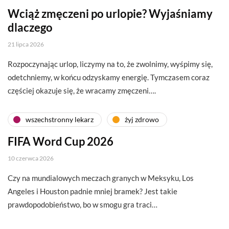
Wciąż zmęczeni po urlopie? Wyjaśniamy
dlaczego
21 lipca 2026
Rozpoczynając urlop, liczymy na to, że zwolnimy, wyśpimy się,
odetchniemy, w końcu odzyskamy energię. Tymczasem coraz
częściej okazuje się, że wracamy zmęczeni….
wszechstronny lekarz
żyj zdrowo
FIFA Word Cup 2026
10 czerwca 2026
Czy na mundialowych meczach granych w Meksyku, Los
Angeles i Houston padnie mniej bramek? Jest takie
prawdopodobieństwo, bo w smogu gra traci…