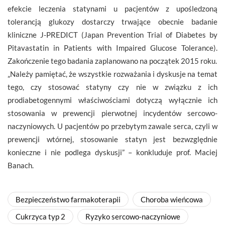
efekcie leczenia statynami u pacjentów z upośledzoną
tolerancją glukozy dostarczy trwające obecnie badanie
kliniczne J-PREDICT (Japan Prevention Trial of Diabetes by
Pitavastatin in Patients with Impaired Glucose Tolerance).
Zakończenie tego badania zaplanowano na początek 2015 roku.
„Należy pamiętać, że wszystkie rozważania i dyskusje na temat
tego, czy stosować statyny czy nie w związku z ich
prodiabetogennymi właściwościami dotyczą wyłącznie ich
stosowania w prewencji pierwotnej incydentów sercowo-
naczyniowych. U pacjentów po przebytym zawale serca, czyli w
prewencji wtórnej, stosowanie statyn jest bezwzględnie
konieczne i nie podlega dyskusji” – konkluduje prof. Maciej
Banach.
Bezpieczeństwo farmakoterapii
Choroba wieńcowa
Cukrzyca typ 2
Ryzyko sercowo-naczyniowe