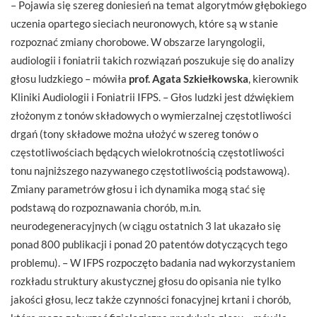
– Pojawia się szereg doniesień na temat algorytmów głębokiego
uczenia opartego sieciach neuronowych, które są w stanie
rozpoznać zmiany chorobowe. W obszarze laryngologii,
audiologii i foniatrii takich rozwiązań poszukuje się do analizy
głosu ludzkiego – mówiła
prof. Agata Szkiełkowska
, kierownik
Kliniki Audiologii i Foniatrii IFPS. – Głos ludzki jest dźwiękiem
złożonym z tonów składowych o wymierzalnej częstotliwości
drgań (tony składowe można ułożyć w szereg tonów o
częstotliwościach będących wielokrotnością częstotliwości
tonu najniższego nazywanego częstotliwością podstawową).
Zmiany parametrów głosu i ich dynamika mogą stać się
podstawą do rozpoznawania chorób, m.in.
neurodegeneracyjnych (w ciągu ostatnich 3 lat ukazało się
ponad 800 publikacji i ponad 20 patentów dotyczących tego
problemu). – W IFPS rozpoczęto badania nad wykorzystaniem
rozkładu struktury akustycznej głosu do opisania nie tylko
jakości głosu, lecz także czynności fonacyjnej krtani i chorób,