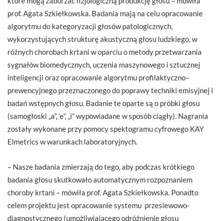
które mogą zaburzać fizjologiczną produkcję głosu – mówiła
prof. Agata Szkiełkowska. Badania mają na celu opracowanie
algorytmu do kategoryzacji głosów patologicznych,
wykorzystujących strukturę akustyczną głosu ludzkiego, w
różnych chorobach krtani w oparciu o metody przetwarzania
sygnałów biomedycznych, uczenia maszynowego i sztucznej
inteligencji oraz opracowanie algorytmu profilaktyczno–
prewencyjnego przeznaczonego do poprawy techniki emisyjnej i
badań wstępnych głosu. Badanie te oparte są o próbki głosu
(samogłoski „a”, ‘e”, „i” wypowiadane w sposób ciągły). Nagrania
zostały wykonane przy pomocy spektogramu cyfrowego KAY
Elmetrics w warunkach laboratoryjnych.
– Nasze badania zmierzają do tego, aby podczas krótkiego
badania głosu skutkowało automatycznym rozpoznaniem
choroby krtani – mówiła prof. Agata Szkiełkowska. Ponadto
celem projektu jest opracowanie systemu przesiewowo-
diagnostycznego (umożliwiającego odróżnienie głosu