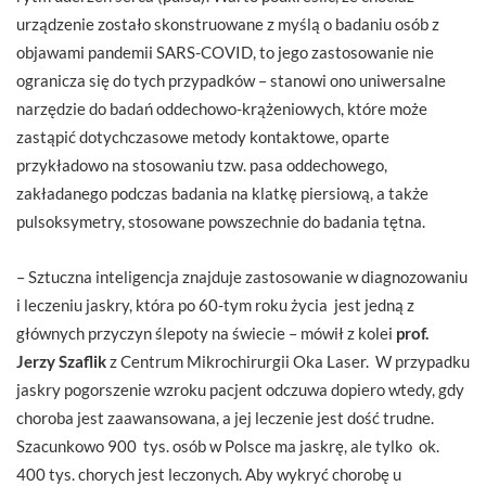
urządzenie zostało skonstruowane z myślą o badaniu osób z
objawami pandemii SARS-COVID, to jego zastosowanie nie
ogranicza się do tych przypadków – stanowi ono uniwersalne
narzędzie do badań oddechowo-krążeniowych, które może
zastąpić dotychczasowe metody kontaktowe, oparte
przykładowo na stosowaniu tzw. pasa oddechowego,
zakładanego podczas badania na klatkę piersiową, a także
pulsoksymetry, stosowane powszechnie do badania tętna.
– Sztuczna inteligencja znajduje zastosowanie w diagnozowaniu
i leczeniu jaskry, która po 60-tym roku życia jest jedną z
głównych przyczyn ślepoty na świecie – mówił z kolei
prof.
Jerzy Szaflik
z Centrum Mikrochirurgii Oka Laser. W przypadku
jaskry pogorszenie wzroku pacjent odczuwa dopiero wtedy, gdy
choroba jest zaawansowana, a jej leczenie jest dość trudne.
Szacunkowo 900 tys. osób w Polsce ma jaskrę, ale tylko ok.
400 tys. chorych jest leczonych. Aby wykryć chorobę u