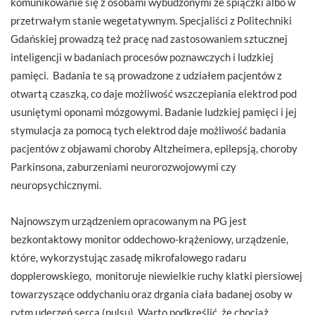
komunikowanie się z osobami wybudzonymi ze śpiączki albo w
przetrwałym stanie wegetatywnym. Specjaliści z Politechniki
Gdańskiej prowadzą też pracę nad zastosowaniem sztucznej
inteligencji w badaniach procesów poznawczych i ludzkiej
pamięci. Badania te są prowadzone z udziałem pacjentów z
otwartą czaszką, co daje możliwość wszczepiania elektrod pod
usuniętymi oponami mózgowymi. Badanie ludzkiej pamięci i jej
stymulacja za pomocą tych elektrod daje możliwość badania
pacjentów z objawami choroby Altzheimera, epilepsją, choroby
Parkinsona, zaburzeniami neurorozwojowymi czy
neuropsychicznymi.
Najnowszym urządzeniem opracowanym na PG jest
bezkontaktowy monitor oddechowo-krążeniowy, urządzenie,
które, wykorzystując zasadę mikrofalowego radaru
dopplerowskiego, monitoruje niewielkie ruchy klatki piersiowej
towarzyszące oddychaniu oraz drgania ciała badanej osoby w
rytm uderzeń serca (pulsu). Warto podkreślić, że chociaż