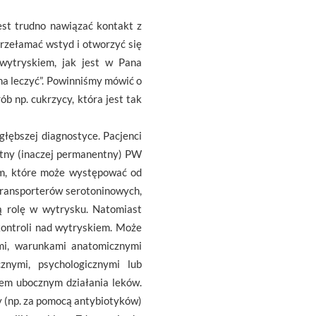
est trudno nawiązać kontakt z
przełamać wstyd i otworzyć się
wytryskiem, jak jest w Pana
na leczyć”. Powinniśmy mówić o
 np. cukrzycy, która jest tak
łębszej diagnostyce. Pacjenci
otny (inaczej permanentny) PW
em, które może występować od
transporterów serotoninowych,
ą rolę w wytrysku. Natomiast
kontroli nad wytryskiem. Może
ymi, warunkami anatomicznymi
cznymi, psychologicznymi lub
em ubocznym działania leków.
y (np. za pomocą antybiotyków)