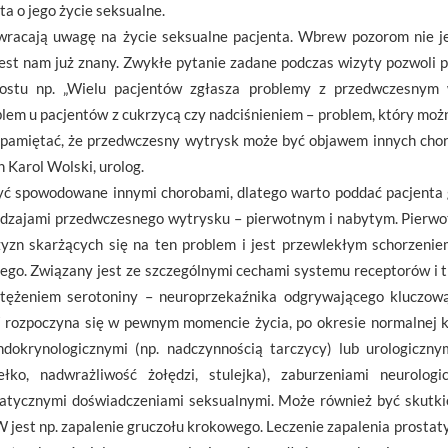
a o jego życie seksualne.
zwracają uwagę na życie seksualne pacjenta. Wbrew pozorom nie j
 jest nam już znany. Zwykłe pytanie zadane podczas wizyty pozwoli 
rostu np. „Wielu pacjentów zgłasza problemy z przedwczesnym 
blem u pacjentów z cukrzycą czy nadciśnieniem – problem, który moż
 pamiętać, że przedwczesny wytrysk może być objawem innych chorób
 Karol Wolski, urolog.
ć spowodowane innymi chorobami, dlatego warto poddać pacjenta g
odzajami przedwczesnego wytrysku – pierwotnym i nabytym. Pierw
zyzn skarżących się na ten problem i jest przewlekłym schorzeni
ego. Związany jest ze szczególnymi cechami systemu receptorów i 
tężeniem serotoniny – neuroprzekaźnika odgrywającego kluczow
 rozpoczyna się w pewnym momencie życia, po okresie normalnej 
dokrynologicznymi (np. nadczynnością tarczycy) lub urologiczn
ełko, nadwrażliwość żołędzi, stulejka), zaburzeniami neurologi
atycznymi doświadczeniami seksualnymi. Może również być skutki
jest np. zapalenie gruczołu krokowego. Leczenie zapalenia prostat