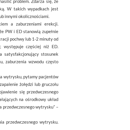
silić problem. Zdarza się, że
ką. W takich wypadkach jest
b innymi okolicznościami.
iem a zaburzeniami erekcji.
że PW i ED stanowią zupełnie
racji pochwy lub 1-2 minuty od
; występuje częściej niż ED.
na satysfakcjonujący stosunek
ku, zaburzenia wzwodu często
ia wytrysku, pytamy pacjentów
zapalenie żołędzi lub gruczołu
ojawienie się przedwczesnego
ałających na ośrodkowy układ
ia przedwczesnego wytrysku” –
enia przedwczesnego wytrysku.