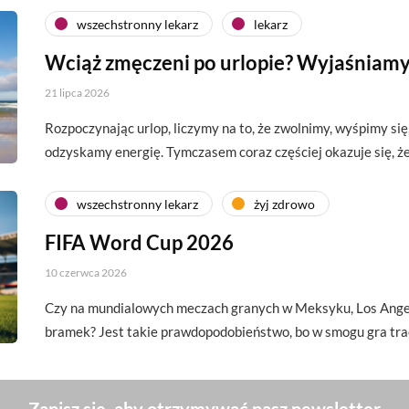
wszechstronny lekarz
lekarz
Wciąż zmęczeni po urlopie? Wyjaśniamy
21 lipca 2026
Rozpoczynając urlop, liczymy na to, że zwolnimy, wyśpimy si
odzyskamy energię. Tymczasem coraz częściej okazuje się, 
wszechstronny lekarz
żyj zdrowo
FIFA Word Cup 2026
10 czerwca 2026
Czy na mundialowych meczach granych w Meksyku, Los Angel
bramek? Jest takie prawdopodobieństwo, bo w smogu gra tra