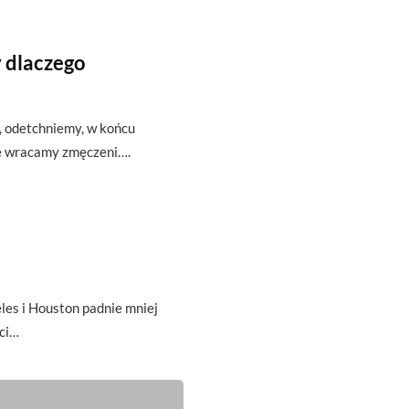
 dlaczego
ę, odetchniemy, w końcu
że wracamy zmęczeni….
es i Houston padnie mniej
ci…