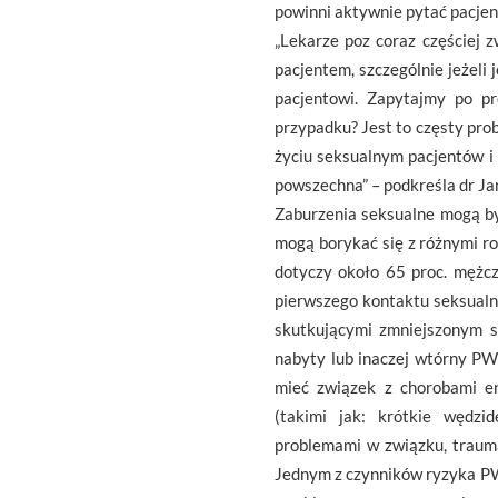
powinni aktywnie pytać pacjent
„Lekarze poz coraz częściej 
pacjentem, szczególnie jeżeli
pacjentowi. Zapytajmy po p
przypadku? Jest to częsty pro
życiu seksualnym pacjentów i
powszechna” – podkreśla dr Jan
Zaburzenia seksualne mogą by
mogą borykać się z różnymi r
dotyczy około 65 proc. mężc
pierwszego kontaktu seksualn
skutkującymi zmniejszonym s
nabyty lub inaczej wtórny PW
mieć związek z chorobami en
(takimi jak: krótkie wędzid
problemami w związku, traum
Jednym z czynników ryzyka PW 