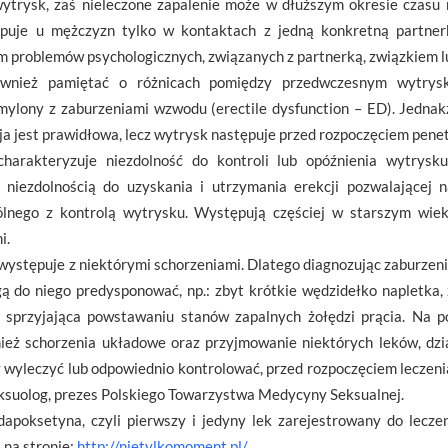
trysk, zaś nieleczone zapalenie może w dłuższym okresie czasu na
puje u mężczyzn tylko w kontaktach z jedną konkretną partner
 problemów psychologicznych, związanych z partnerką, związkiem lu
ównież pamiętać o różnicach pomiędzy przedwczesnym wytrysk
ylony z zaburzeniami wzwodu (erectile dysfunction – ED). Jednak
a jest prawidłowa, lecz wytrysk następuje przed rozpoczęciem penet
charakteryzuje niezdolność do kontroli lub opóźnienia wytrysku
 niezdolnością do uzyskania i utrzymania erekcji pozwalającej 
ólnego z kontrolą wytrysku. Występują częściej w starszym wie
i.
ystępuje z niektórymi schorzeniami. Dlatego diagnozując zaburzen
ą do niego predysponować, np.: zbyt krótkie wędzidełko napletka, 
, sprzyjająca powstawaniu stanów zapalnych żołędzi prącia. Na p
eż schorzenia układowe oraz przyjmowanie niektórych leków, dzi
y wyleczyć lub odpowiednio kontrolować, przed rozpoczęciem leczen
eksuolog, prezes Polskiego Towarzystwa Medycyny Seksualnej.
apoksetyna, czyli pierwszy i jedyny lek zarejestrowany do lecz
 na stronie:
http://nietylkomoment.pl/