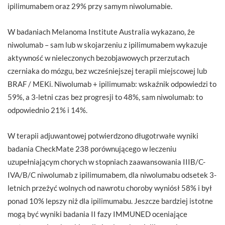
ipilimumabem oraz 29% przy samym niwolumabie.
W badaniach Melanoma Institute Australia wykazano, że
niwolumab – sam lub w skojarzeniu z ipilimumabem wykazuje
aktywność w nieleczonych bezobjawowych przerzutach
czerniaka do mózgu, bez wcześniejszej terapii miejscowej lub
BRAF / MEKi. Niwolumab + ipilimumab: wskaźnik odpowiedzi to
59%, a 3-letni czas bez progresji to 48%, sam niwolumab: to
odpowiednio 21% i 14%.
W terapii adjuwantowej potwierdzono długotrwałe wyniki
badania CheckMate 238 porównującego w leczeniu
uzupełniającym chorych w stopniach zaawansowania IIIB/C-
IVA/B/C niwolumab z ipilimumabem, dla niwolumabu odsetek 3-
letnich przeżyć wolnych od nawrotu choroby wyniósł 58% i był
ponad 10% lepszy niż dla ipilimumabu. Jeszcze bardziej istotne
mogą być wyniki badania II fazy IMMUNED oceniające