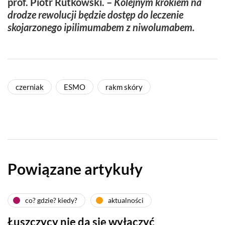
prof. Piotr Rutkowski. –
Kolejnym krokiem na
drodze rewolucji będzie dostęp do leczenie
skojarzonego ipilimumabem z niwolumabem.
czerniak
ESMO
rakm skóry
Powiązane artykuły
co? gdzie? kiedy?
aktualności
Łuszczycy nie da się wyłączyć