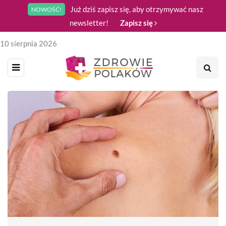
Już dziś zapisz się, aby otrzymywać nasz
NOWOŚĆ!
newsletter!
Zapisz się
10 sierpnia 2026