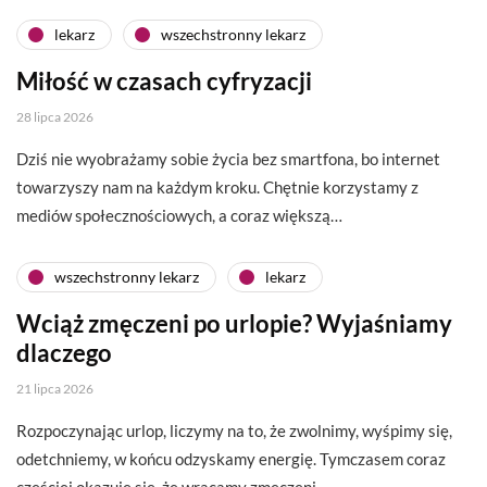
lekarz
wszechstronny lekarz
Miłość w czasach cyfryzacji
28 lipca 2026
Dziś nie wyobrażamy sobie życia bez smartfona, bo internet
towarzyszy nam na każdym kroku. Chętnie korzystamy z
mediów społecznościowych, a coraz większą…
wszechstronny lekarz
lekarz
Wciąż zmęczeni po urlopie? Wyjaśniamy
dlaczego
21 lipca 2026
Rozpoczynając urlop, liczymy na to, że zwolnimy, wyśpimy się,
odetchniemy, w końcu odzyskamy energię. Tymczasem coraz
częściej okazuje się, że wracamy zmęczeni….