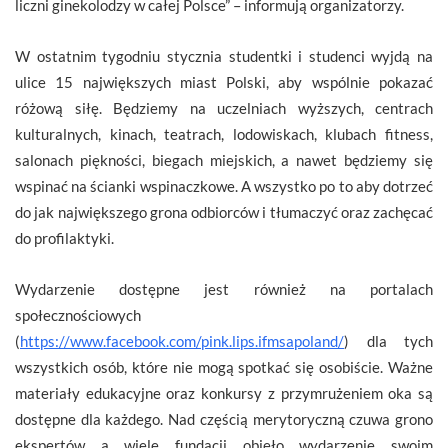
liczni ginekolodzy w całej Polsce” – informują organizatorzy.
W ostatnim tygodniu stycznia studentki i studenci wyjdą na
ulice 15 największych miast Polski, aby wspólnie pokazać
różową siłę. Będziemy na uczelniach wyższych, centrach
kulturalnych, kinach, teatrach, lodowiskach, klubach fitness,
salonach piękności, biegach miejskich, a nawet będziemy się
wspinać na ścianki wspinaczkowe. A wszystko po to aby dotrzeć
do jak największego grona odbiorców i tłumaczyć oraz zachęcać
do profilaktyki.
Wydarzenie dostępne jest również na portalach
społecznościowych
(
https://www.facebook.com/pink.lips.ifmsapoland/
) dla tych
wszystkich osób, które nie mogą spotkać się osobiście. Ważne
materiały edukacyjne oraz konkursy z przymrużeniem oka są
dostępne dla każdego. Nad częścią merytoryczną czuwa grono
ekspertów a wiele fundacji objęło wydarzenie swoim