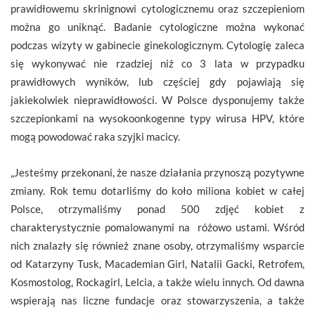
prawidłowemu skrinignowi cytologicznemu oraz szczepieniom
można go uniknąć. Badanie cytologiczne można wykonać
podczas wizyty w gabinecie ginekologicznym. Cytologię zaleca
się wykonywać nie rzadziej niż co 3 lata w przypadku
prawidłowych wyników, lub częściej gdy pojawiają się
jakiekolwiek nieprawidłowości. W Polsce dysponujemy także
szczepionkami na wysokoonkogenne typy wirusa HPV, które
mogą powodować raka szyjki macicy.
„Jesteśmy przekonani, że nasze działania przynoszą pozytywne
zmiany. Rok temu dotarliśmy do koło miliona kobiet w całej
Polsce, otrzymaliśmy ponad 500 zdjęć kobiet z
charakterystycznie pomalowanymi na różowo ustami. Wśród
nich znalazły się również znane osoby, otrzymaliśmy wsparcie
od Katarzyny Tusk, Macademian Girl, Natalii Gacki, Retrofem,
Kosmostolog, Rockagirl, Lelcia, a także wielu innych. Od dawna
wspierają nas liczne fundacje oraz stowarzyszenia, a także