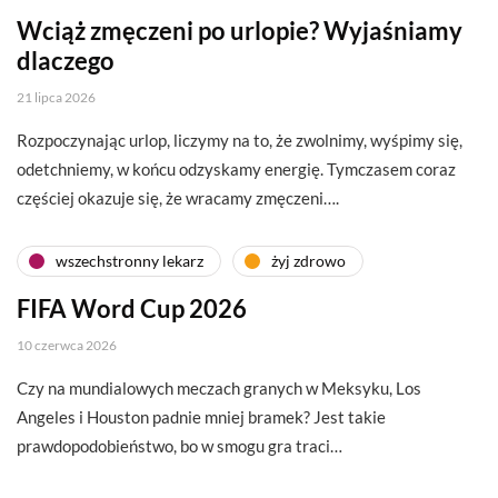
Wciąż zmęczeni po urlopie? Wyjaśniamy
dlaczego
21 lipca 2026
Rozpoczynając urlop, liczymy na to, że zwolnimy, wyśpimy się,
odetchniemy, w końcu odzyskamy energię. Tymczasem coraz
częściej okazuje się, że wracamy zmęczeni….
wszechstronny lekarz
żyj zdrowo
FIFA Word Cup 2026
10 czerwca 2026
Czy na mundialowych meczach granych w Meksyku, Los
Angeles i Houston padnie mniej bramek? Jest takie
prawdopodobieństwo, bo w smogu gra traci…