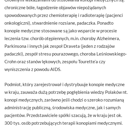
chroniczne bóle, łagodzenie objawów niepożądanych
spowodowanych przez chemioterapię i radioterapię (pacjenci
onkologiczni), stwardnienie rozsiane, padaczka. Ponadto
konopie medyczne stosowane są jako wsparcie w procesie
leczenia tzw. chorób otępiennych, m.in. choroby Alzheimera,
Parkinsona i innych jak zespoł Draveta (jeden z rodzajów
padaczki), zespół stresu pourazowego, choroba Leśniowskiego-
Crohn oraz stanów lękowych, zespołu Tourette’a czy
wyniszczenia z powodu AIDS.
Podmiot, który zarejestrował i dystrybuuje konopie medyczne
w kraju, zauważa dużą potrzebę pogłębienia wiedzy Polaków nt.
konopi medycznych, zarówno jeśli chodzi o szeroko rozumianą
administrację publiczną, środowiska medyczne, jak i samych
pacjentów. Przedstawiciele spółki szacują, że w kraju jest ok.
300 tys. osób potrzebujących terapii konopiami medycznymi.