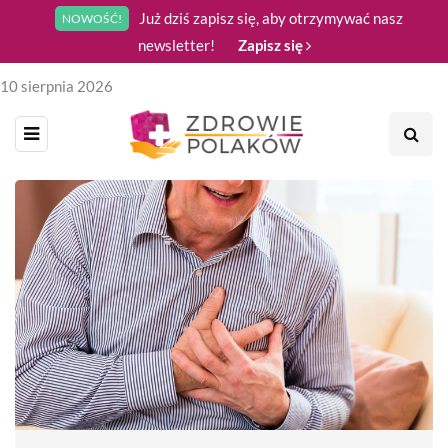
Już dziś zapisz się, aby otrzymywać nasz
NOWOŚĆ!
newsletter!
Zapisz się
10 sierpnia 2026