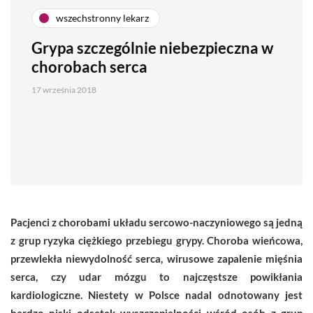
wszechstronny lekarz
Grypa szczególnie niebezpieczna w
chorobach serca
17 września 2018
Pacjenci z chorobami układu sercowo-naczyniowego są jedną
z grup ryzyka ciężkiego przebiegu grypy. Choroba wieńcowa,
przewlekła niewydolność serca, wirusowe zapalenie mięśnia
serca, czy udar mózgu to najczęstsze powikłania
kardiologiczne. Niestety w Polsce nadal odnotowany jest
bardzo niski odsetek wyszczepialności wśród osób z grup