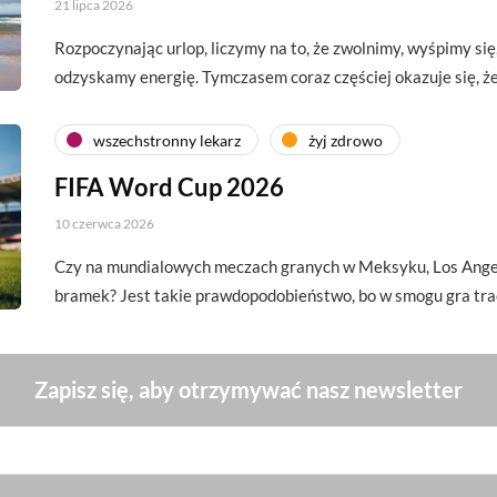
21 lipca 2026
Rozpoczynając urlop, liczymy na to, że zwolnimy, wyśpimy si
odzyskamy energię. Tymczasem coraz częściej okazuje się, 
wszechstronny lekarz
żyj zdrowo
FIFA Word Cup 2026
10 czerwca 2026
Czy na mundialowych meczach granych w Meksyku, Los Angel
bramek? Jest takie prawdopodobieństwo, bo w smogu gra tra
Zapisz się, aby otrzymywać nasz newsletter