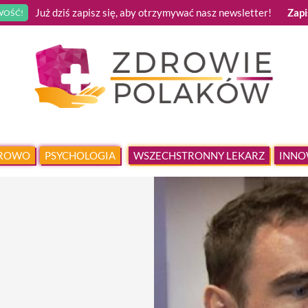
Już dziś zapisz się, aby otrzymywać nasz newsletter!
Zapi
OŚĆ!
DROWO
PSYCHOLOGIA
WSZECHSTRONNY LEKARZ
INNO