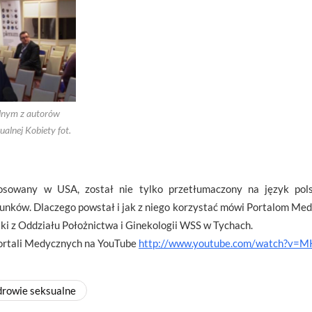
ednym z autorów
ualnej Kobiety fot.
tosowany w USA, został nie tylko przetłumaczony na język pols
unków. Dlaczego powstał i jak z niego korzystać mówi Portalom Me
ski z Oddziału Położnictwa i Ginekologii WSS w Tychach.
Portali Medycznych na YouTube
http://www.youtube.com/watch?v
drowie seksualne