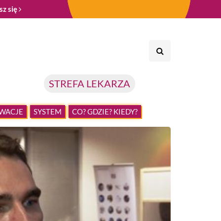
sz się
STREFA LEKARZA
WACJE
SYSTEM
CO? GDZIE? KIEDY?