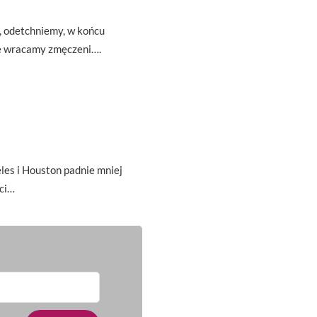
ę, odetchniemy, w końcu
że wracamy zmęczeni….
es i Houston padnie mniej
ci…