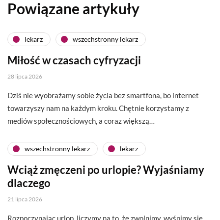
Powiązane artykuły
lekarz
wszechstronny lekarz
Miłość w czasach cyfryzacji
28 lipca 2026
Dziś nie wyobrażamy sobie życia bez smartfona, bo internet
towarzyszy nam na każdym kroku. Chętnie korzystamy z
mediów społecznościowych, a coraz większą…
wszechstronny lekarz
lekarz
Wciąż zmęczeni po urlopie? Wyjaśniamy
dlaczego
21 lipca 2026
Rozpoczynając urlop, liczymy na to, że zwolnimy, wyśpimy się,