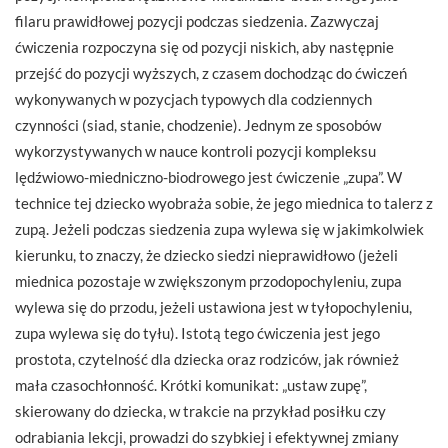
filaru prawidłowej pozycji podczas siedzenia. Zazwyczaj
ćwiczenia rozpoczyna się od pozycji niskich, aby następnie
przejść do pozycji wyższych, z czasem dochodząc do ćwiczeń
wykonywanych w pozycjach typowych dla codziennych
czynności (siad, stanie, chodzenie). Jednym ze sposobów
wykorzystywanych w nauce kontroli pozycji kompleksu
lędźwiowo-miedniczno-biodrowego jest ćwiczenie „zupa”. W
technice tej dziecko wyobraża sobie, że jego miednica to talerz z
zupą. Jeżeli podczas siedzenia zupa wylewa się w jakimkolwiek
kierunku, to znaczy, że dziecko siedzi nieprawidłowo (jeżeli
miednica pozostaje w zwiększonym przodopochyleniu, zupa
wylewa się do przodu, jeżeli ustawiona jest w tyłopochyleniu,
zupa wylewa się do tyłu). Istotą tego ćwiczenia jest jego
prostota, czytelność dla dziecka oraz rodziców, jak również
mała czasochłonność. Krótki komunikat: „ustaw zupę”,
skierowany do dziecka, w trakcie na przykład posiłku czy
odrabiania lekcji, prowadzi do szybkiej i efektywnej zmiany