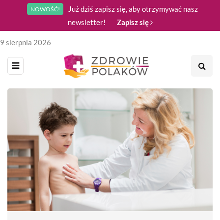
Już dziś zapisz się, aby otrzymywać nasz
NOWOŚĆ!
newsletter!
Zapisz się
9 sierpnia 2026