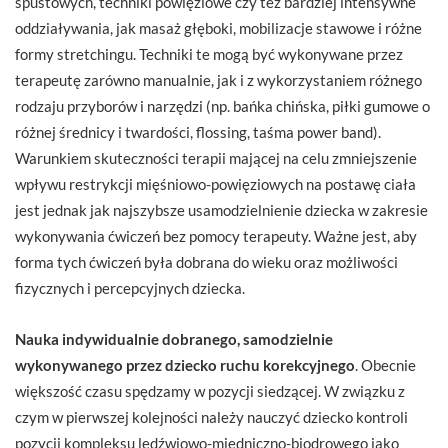
spustowych, techniki powięziowe czy też bardziej intensywne
oddziaływania, jak masaż głęboki, mobilizacje stawowe i różne
formy stretchingu. Techniki te mogą być wykonywane przez
terapeutę zarówno manualnie, jak i z wykorzystaniem różnego
rodzaju przyborów i narzędzi (np. bańka chińska, piłki gumowe o
różnej średnicy i twardości, flossing, taśma power band).
Warunkiem skuteczności terapii mającej na celu zmniejszenie
wpływu restrykcji mięśniowo-powięziowych na postawę ciała
jest jednak jak najszybsze usamodzielnienie dziecka w zakresie
wykonywania ćwiczeń bez pomocy terapeuty. Ważne jest, aby
forma tych ćwiczeń była dobrana do wieku oraz możliwości
fizycznych i percepcyjnych dziecka.
Nauka indywidualnie dobranego, samodzielnie
wykonywanego przez dziecko ruchu korekcyjnego
. Obecnie
większość czasu spędzamy w pozycji siedzącej. W związku z
czym w pierwszej kolejności należy nauczyć dziecko kontroli
pozycji kompleksu lędźwiowo-miedniczno-biodrowego jako