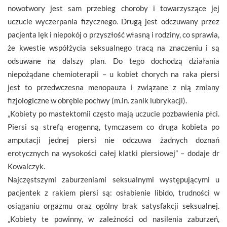
nowotwory jest sam przebieg choroby i towarzyszące jej
uczucie wyczerpania fizycznego. Drugą jest odczuwany przez
pacjenta lęk i niepokój o przyszłość własną i rodziny, co sprawia,
że kwestie współżycia seksualnego tracą na znaczeniu i są
odsuwane na dalszy plan. Do tego dochodzą działania
niepożądane chemioterapii – u kobiet chorych na raka piersi
jest to przedwczesna menopauza i związane z nią zmiany
fizjologiczne w obrębie pochwy (m.in. zanik lubrykacji).
„Kobiety po mastektomii często mają uczucie pozbawienia płci.
Piersi są strefą erogenną, tymczasem co druga kobieta po
amputacji jednej piersi nie odczuwa żadnych doznań
erotycznych na wysokości całej klatki piersiowej” – dodaje dr
Kowalczyk.
Najczęstszymi zaburzeniami seksualnymi występującymi u
pacjentek z rakiem piersi są: osłabienie libido, trudności w
osiąganiu orgazmu oraz ogólny brak satysfakcji seksualnej.
„Kobiety te powinny, w zależności od nasilenia zaburzeń,