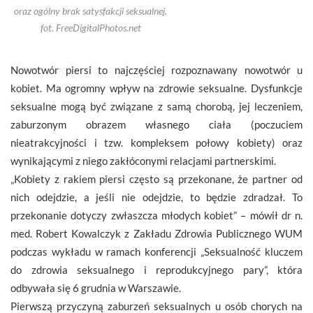
oraz ogólny brak satysfakcji seksualnej.
fot. FreeDigitalPhotos.net
Nowotwór piersi to najczęściej rozpoznawany nowotwór u
kobiet. Ma ogromny wpływ na zdrowie seksualne. Dysfunkcje
seksualne mogą być związane z samą chorobą, jej leczeniem,
zaburzonym obrazem własnego ciała (poczuciem
nieatrakcyjności i tzw. kompleksem połowy kobiety) oraz
wynikającymi z niego zakłóconymi relacjami partnerskimi.
„Kobiety z rakiem piersi często są przekonane, że partner od
nich odejdzie, a jeśli nie odejdzie, to będzie zdradzał. To
przekonanie dotyczy zwłaszcza młodych kobiet” – mówił dr n.
med. Robert Kowalczyk z Zakładu Zdrowia Publicznego WUM
podczas wykładu w ramach konferencji „Seksualność kluczem
do zdrowia seksualnego i reprodukcyjnego pary”, która
odbywała się 6 grudnia w Warszawie.
Pierwszą przyczyną zaburzeń seksualnych u osób chorych na