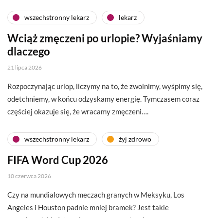
wszechstronny lekarz
lekarz
Wciąż zmęczeni po urlopie? Wyjaśniamy
dlaczego
21 lipca 2026
Rozpoczynając urlop, liczymy na to, że zwolnimy, wyśpimy się,
odetchniemy, w końcu odzyskamy energię. Tymczasem coraz
częściej okazuje się, że wracamy zmęczeni….
wszechstronny lekarz
żyj zdrowo
FIFA Word Cup 2026
10 czerwca 2026
Czy na mundialowych meczach granych w Meksyku, Los
Angeles i Houston padnie mniej bramek? Jest takie