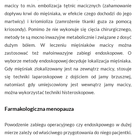
macicy to m.in. embolizacja tętnic macicznych (zahamowanie
dopływu krwi do mięśniaka, w efekcie czego dochodzi do jego
martwicy) i kriomioliza (zamrożenie tkanki guza za pomocą
kriosondy). Pomimo że nie wykonuje się cięcia chirurgicznego,
metody te są mocno inwazyjne metabolicznie i związane z dosyć
dużym bólem. W leczeniu mięśniaków macicy można
zastosować też małoinwazyjne zabiegi endoskopowe. O
wyborze metody endoskopowej decyduje lokalizacja mięśniaka.
Gdy mięśniak zlokalizowany jest na zewnątrz macicy, stosuje
się techniki laparoskopowe z dojściem od jamy brzusznej,
natomiast gdy umiejscowiony jest wewnątrz jamy macicy,
można wykorzystać techniki histeroskopowe.
Farmakologiczna menopauza
Powodzenie zabiegu operacyjnego czy endoskpowego w dużej
mierze zależy od właściwego przygotowania do niego pacjentki.