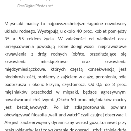
FreeDigitalPhotos.net
Mięśniaki macicy to najpowszechniejsze łagodne nowotwory
układu rodnego. Występują u około 40 proc. kobiet pomiędzy
35 a 55 rokiem życia. W zależności od wielkości oraz
umiejscowienia powodują różne dolegliwości: nieprawidłowe
krwawienia z dróg rodnych (obfite, przedłużające się
krwawienia miesiączkowe oraz krwawienia
międzymiesiączkowe, których częstą konsekwencją jest
niedokrwistość), problemy z zajściem w ciążę, poronienia, bóle
podbrzusza i okolic krzyża, częstomocz. Od 0,5 do 3 proc.
mięśniaków przechodzi w mięsaki, będące agresywnymi
nowotworami złośliwymi. „Około 50 proc. mięśniaków macicy
jest bezobjawowych. Po ich zdiagnozowaniu powinna
obowiązywać filozofia „wait and watch” czyli czujnej obserwacji.
Ale jeśli zaobserwujemy dynamiczny wzrost guza, to nawet przy
braku objawów, jest to wskazanie do operacji, gdyż istnieje duże