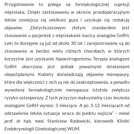
Przygotowanie to polega na farmakologicznej supresji
mięśniaka. Dzięki zastosowaniu w okresie przedoperacyjnym
leków zmniejsza się wielkość guza i uzyskuje się redukcję
objawów. „Dotychczasowym złotym standardem jest
stosowanie u pacjentek z mięśniakami macicy analogów GnRH.
Leki te dostępne są już od około 30 lat i zarejestrowane są do
stosowania w bardzo wielu różnych chorobach, w których
korzystne jest uzyskanie hipoestrogenizmu. Terapia analogami
GnRH obarczona jest jednak poważnymi działaniami
niepożądanymi. Kobiety doświadczają objawów menopauzy,
które dla większości z nich są nie do zaakceptowania, a ponadto
wywołana farmakologicznie menopauza istotnie zwiększa
ryzyko osteoporozy. Z tych przyczyn maksymalny czas leczenia
analogami GnRH wynosi 3 miesiące. A po 3-12 miesiącach od
odstawienia leków sytuacja wraca do punktu wyjścia” – mówi
prof. dr hab. med. Stanisław Radowicki, kierownik Kliniki
Endokrynologii Ginekologicznej WUM.