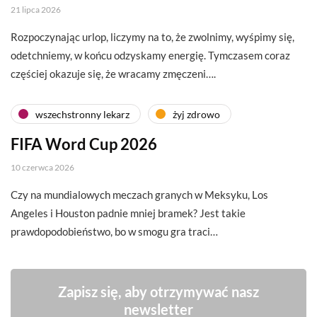
21 lipca 2026
Rozpoczynając urlop, liczymy na to, że zwolnimy, wyśpimy się,
odetchniemy, w końcu odzyskamy energię. Tymczasem coraz
częściej okazuje się, że wracamy zmęczeni….
wszechstronny lekarz
żyj zdrowo
FIFA Word Cup 2026
10 czerwca 2026
Czy na mundialowych meczach granych w Meksyku, Los
Angeles i Houston padnie mniej bramek? Jest takie
prawdopodobieństwo, bo w smogu gra traci…
Zapisz się, aby otrzymywać nasz
newsletter