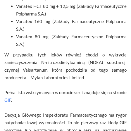
Vanatex HCT 80 mg + 12,5 mg (Zakłady Farmaceutyczne
Polpharma S.A.)
Vanatex 160 mg (Zakłady Farmaceutyczne Polpharma
S.A.)
Vanatex 80 mg (Zakłady Farmaceutyczne Polpharma
S.A.)
W przypadku tych leków również chodzi o wykrycie
zanieczyszczenia N-nitrozodietyloaminą (NDEA) substancji
czynnej Valsartanum, która pochodziła od tego samego
producenta – Mylan Laboratories Limited.
Pełna lista wstrzymanych w obrocie serii znajduje się na stronie
GIF
.
Decyzja Głównego Inspektoratu Farmaceutycznego ma rygor
natychmiastowej wykonalności. To nie pierwszy raz kiedy GIF
wycofuje lub wstrzymuje w obrocie leki na nadciśnienie