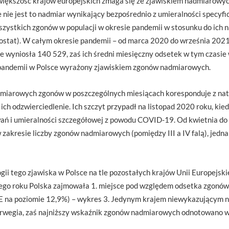
większość krajów europejskich zmaga się ze zjawiskiem nadmiarow
że nie jest to nadmiar wynikający bezpośrednio z umieralności specy
zystkich zgonów w populacji w okresie pandemii w stosunku do ich 
ostat). W całym okresie pandemii – od marca 2020 do września 2021 
wyniosła 140 529, zaś ich średni miesięczny odsetek w tym czasie
 pandemii w Polsce wyrażony zjawiskiem zgonów nadmiarowych.
dmiarowych zgonów w poszczególnych miesiącach koresponduje z na
c ich odzwierciedlenie. Ich szczyt przypadł na listopad 2020 roku, k
ań i umieralności szczegółowej z powodu COVID-19. Od kwietnia do 
akresie liczby zgonów nadmiarowych (pomiędzy III a IV falą), jedna
gii tego zjawiska w Polsce na tle pozostałych krajów Unii Europejski
ącego roku Polska zajmowała 1. miejsce pod względem odsetka zgonó
 UE na poziomie 12,9%) – wykres 3. Jedynym krajem niewykazującym
rwegia, zaś najniższy wskaźnik zgonów nadmiarowych odnotowano w I