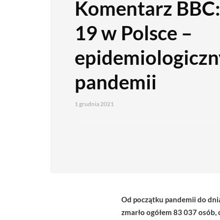
Komentarz BBC
19 w Polsce –
epidemiologicz
pandemii
1 grudnia 2021
Od początku pandemii do dni
zmarło ogółem 83 037 osób, c