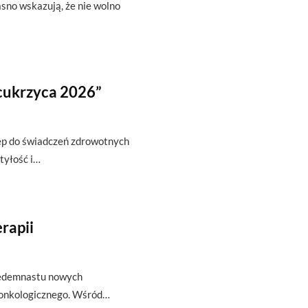
sno wskazują, że nie wolno
cukrzyca 2026”
tęp do świadczeń zdrowotnych
tyłość i…
rapii
siedemnastu nowych
a onkologicznego. Wśród…