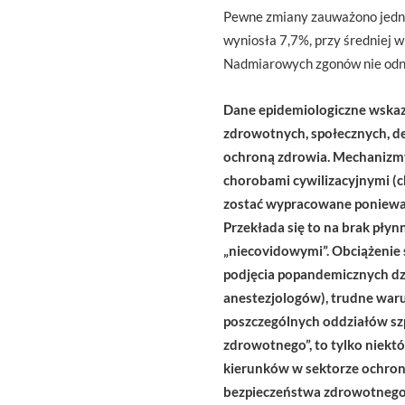
Pewne zmiany zauważono jedna
wyniosła 7,7%, przy średniej 
Nadmiarowych zgonów nie odnot
Dane epidemiologiczne wska
zdrowotnych, społecznych, de
ochroną zdrowia. Mechanizmy, 
chorobami cywilizacyjnymi (
zostać wypracowane ponieważ 
Przekłada się to na brak pły
„niecovidowymi”. Obciążenie
podjęcia popandemicznych dzi
anestezjologów), trudne warun
poszczególnych oddziałów szp
zdrowotnego”, to tylko niekt
kierunków w sektorze ochron
bezpieczeństwa zdrowotnego. 