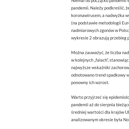
Niemal od początku pandemii 
pandemii. Należy podkreślić, 
koronawirusem, a nadwyżka ws
(na podstawie metodologii Eur
nadmiarowych zgonów w Polsce 
wykresie 2 obrazują przebieg
Można zauważyć, że liczba na
w kolejnych „falach”, stanowią
najwyższe wskaźniki zachorow
odnotowano trend spadkowy w z
ponowny ich wzrost.
Warto przyjrzeć się epidemiolo
pandemii aż do sierpnia bież
średniej wartości dla krajów
analizowanym okresie była No