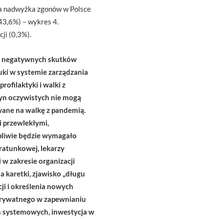
wa nadwyżka zgonów w Polsce
43,6%) – wykres 4.
ji (0,3%).
k negatywnych skutków
uki w systemie zarządzania
ofilaktyki i walki z
yn oczywistych nie mogą
wane na walkę z pandemią.
i przewlekłymi,
pliwie będzie wymagało
ratunkowej, lekarzy
 w zakresie organizacji
 karetki, zjawisko „długu
ji i określenia nowych
-prywatnego w zapewnianiu
ań systemowych, inwestycja w