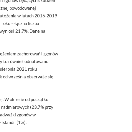
ych zgonów będących skutkiem
ficznej powodowanej
natężenia w latach 2016-2019
roku – łączna liczba
 wyniósł 21,7%. Dane na
tężeniem zachorowań i zgonów
iedy to również odnotowano
sierpnia 2021 roku
k od września obserwuje się
ej. W okresie od początku
w nadmiarowych (23,7% przy
 nadwyżki zgonów w
slandii (1%).