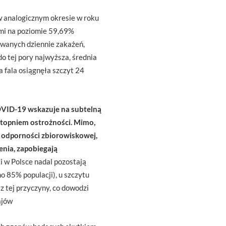
 analogicznym okresie w roku
ami na poziomie 59,69%
rowanych dziennie zakażeń,
 do tej pory najwyższa, średnia
 fala osiągnęła szczyt 24
VID-19 wskazuje na subtelną
stopniem ostrożności. Mimo,
ąć odporności zbiorowiskowej,
enia, zapobiegają
 w Polsce nadal pozostają
o 85% populacji), u szczytu
 tej przyczyny, co dowodzi
ajów