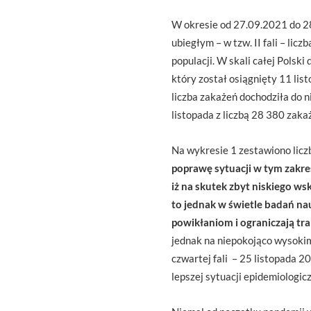
W okresie od 27.09.2021 do 2
ubiegłym – w tzw. II fali – li
populacji. W skali całej Polsk
który został osiągnięty 11 listo
liczba zakażeń dochodziła do 
listopada z liczbą 28 380 zaka
Na wykresie 1 zestawiono liczb
poprawę sytuacji w tym zakre
iż na skutek zbyt niskiego ws
to jednak w świetle badań na
powikłaniom i ograniczają tra
jednak na niepokojąco wysokim
czwartej fali – 25 listopada 
lepszej sytuacji epidemiologic