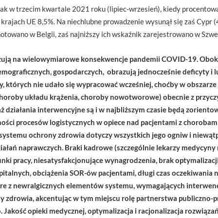
k w trzecim kwartale 2021 roku (lipiec-wrzesień), kiedy procento
w krajach UE 8,5%. Na niechlubne prowadzenie wysunął się zaś Cypr (
owano w Belgii, zaś najniższy ich wskaźnik zarejestrowano w Szwec
zują na wielowymiarowe konsekwencje pandemii COVID-19. Obo
mograficznych, gospodarczych, obrazują jednocześnie deficyty i l
których nie udało się wypracować wcześniej, choćby w obszarze pr
choroby układu krążenia, choroby nowotworowe) obecnie z przycz
działania interwencyjne są i w najbliższym czasie będą zoriento
nności procesów logistycznych w opiece nad pacjentami z chorobam
 systemu ochrony zdrowia dotyczy wszystkich jego ogniw i niewąt
ałań naprawczych. Braki kadrowe (szczególnie lekarzy medycyny 
ki pracy, niesatysfakcjonujące wynagrodzenia, brak optymalizacji
italnych, obciążenia SOR-ów pacjentami, długi czas oczekiwania na
óre z newralgicznych elementów systemu, wymagających interwenc
y zdrowia, akcentując w tym miejscu rolę partnerstwa publiczno
Jakość opieki medycznej, optymalizacja i racjonalizacja rozwiąz