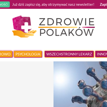
Już dziś zapisz się, aby otrzymywać nasz newsletter!
Zapi
OŚĆ!
DROWO
PSYCHOLOGIA
WSZECHSTRONNY LEKARZ
INNO