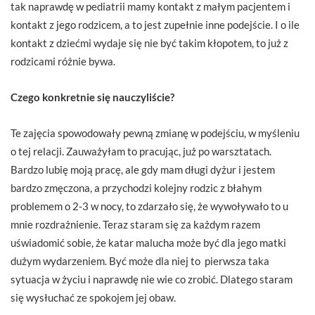
tak naprawdę w pediatrii mamy kontakt z małym pacjentem i
kontakt z jego rodzicem, a to jest zupełnie inne podejście. I o ile
kontakt z dziećmi wydaje się nie być takim kłopotem, to już z
rodzicami różnie bywa.
Czego konkretnie się nauczyliście?
Te zajęcia spowodowały pewną zmianę w podejściu, w myśleniu
o tej relacji. Zauważyłam to pracując, już po warsztatach.
Bardzo lubię moją pracę, ale gdy mam długi dyżur i jestem
bardzo zmęczona, a przychodzi kolejny rodzic z błahym
problemem o 2-3 w nocy, to zdarzało się, że wywoływało to u
mnie rozdrażnienie. Teraz staram się za każdym razem
uświadomić sobie, że katar malucha może być dla jego matki
dużym wydarzeniem. Być może dla niej to pierwsza taka
sytuacja w życiu i naprawdę nie wie co zrobić. Dlatego staram
się wysłuchać ze spokojem jej obaw.