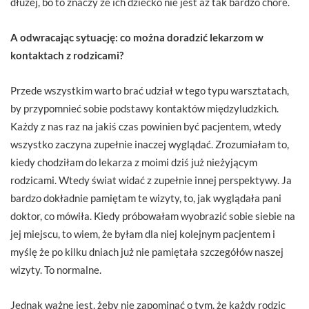
dłużej, bo to znaczy że ich dziecko nie jest aż tak bardzo chore.
A odwracając sytuację: co można doradzić lekarzom w
kontaktach z rodzicami?
Przede wszystkim warto brać udział w tego typu warsztatach,
by przypomnieć sobie podstawy kontaktów międzyludzkich.
Każdy z nas raz na jakiś czas powinien być pacjentem, wtedy
wszystko zaczyna zupełnie inaczej wyglądać. Zrozumiałam to,
kiedy chodziłam do lekarza z moimi dziś już nieżyjącym
rodzicami. Wtedy świat widać z zupełnie innej perspektywy. Ja
bardzo dokładnie pamiętam te wizyty, to, jak wyglądała pani
doktor, co mówiła. Kiedy próbowałam wyobrazić sobie siebie na
jej miejscu, to wiem, że byłam dla niej kolejnym pacjentem i
myślę że po kilku dniach już nie pamiętała szczegółów naszej
wizyty. To normalne.
Jednak ważne jest, żeby nie zapominać o tym, że każdy rodzic