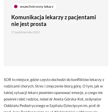
wszechstronny lekarz
Komunikacja lekarzy z pacjentami
nie jest prosta
17 października 2022
SOR to miejsce, gdzie często dochodzi do konfliktów lekarzy z
rodzicami chorych. Stres i zmęczenie biorą górę. O tym, jak w
takiej sytuacji lekarz powinien opanować emocje, a czego nie
powinni robić rodzice, mówi dr Aneta Górska-Kot, ordynator
Oddziału Pediatrycznego w Szpitalu Dziecięcym im. prof. dr
med. Jana Bogdanowicza na ul. Niekłańskiej w Warszawie.