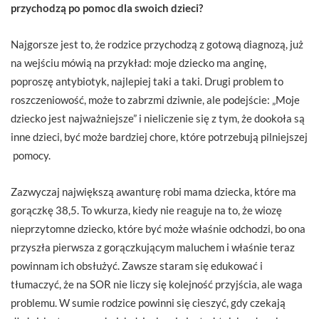
przychodzą po pomoc dla swoich dzieci?
Najgorsze jest to, że rodzice przychodzą z gotową diagnozą, już
na wejściu mówią na przykład: moje dziecko ma anginę,
poproszę antybiotyk, najlepiej taki a taki. Drugi problem to
roszczeniowość, może to zabrzmi dziwnie, ale podejście: „Moje
dziecko jest najważniejsze” i nieliczenie się z tym, że dookoła są
inne dzieci, być może bardziej chore, które potrzebują pilniejszej
pomocy.
Zazwyczaj największą awanturę robi mama dziecka, które ma
gorączkę 38,5. To wkurza, kiedy nie reaguje na to, że wiozę
nieprzytomne dziecko, które być może właśnie odchodzi, bo ona
przyszła pierwsza z gorączkującym maluchem i właśnie teraz
powinnam ich obsłużyć. Zawsze staram się edukować i
tłumaczyć, że na SOR nie liczy się kolejność przyjścia, ale waga
problemu. W sumie rodzice powinni się cieszyć, gdy czekają