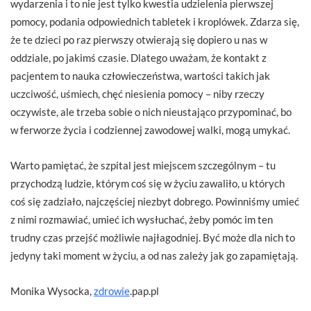
wydarzenia i to nie jest tylko kwestia udzielenia pierwszej
pomocy, podania odpowiednich tabletek i kroplówek. Zdarza się,
że te dzieci po raz pierwszy otwierają się dopiero u nas w
oddziale, po jakimś czasie. Dlatego uważam, że kontakt z
pacjentem to nauka człowieczeństwa, wartości takich jak
uczciwość, uśmiech, chęć niesienia pomocy – niby rzeczy
oczywiste, ale trzeba sobie o nich nieustająco przypominać, bo
w ferworze życia i codziennej zawodowej walki, mogą umykać.
Warto pamiętać, że szpital jest miejscem szczególnym – tu
przychodzą ludzie, którym coś się w życiu zawaliło, u których
coś się zadziało, najczęściej niezbyt dobrego. Powinniśmy umieć
z nimi rozmawiać, umieć ich wysłuchać, żeby pomóc im ten
trudny czas przejść możliwie najłagodniej. Być może dla nich to
jedyny taki moment w życiu, a od nas zależy jak go zapamiętają.
Monika Wysocka,
zdrowie
.pap.pl