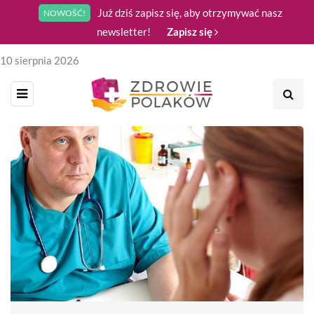
Już dziś zapisz się, aby otrzymywać nasz
NOWOŚĆ!
newsletter!
Zapisz się
10 sierpnia 2026