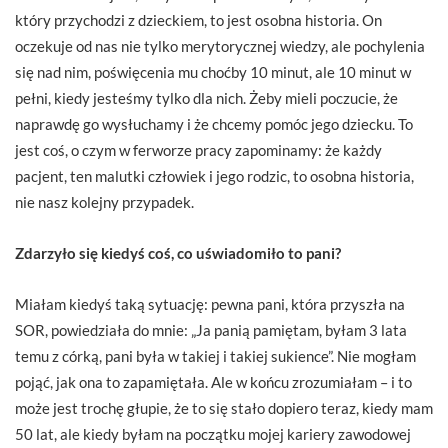
który przychodzi z dzieckiem, to jest osobna historia. On
oczekuje od nas nie tylko merytorycznej wiedzy, ale pochylenia
się nad nim, poświęcenia mu choćby 10 minut, ale 10 minut w
pełni, kiedy jesteśmy tylko dla nich. Żeby mieli poczucie, że
naprawdę go wysłuchamy i że chcemy pomóc jego dziecku. To
jest coś, o czym w ferworze pracy zapominamy: że każdy
pacjent, ten malutki człowiek i jego rodzic, to osobna historia,
nie nasz kolejny przypadek.
Zdarzyło się kiedyś coś, co uświadomiło to pani?
Miałam kiedyś taką sytuację: pewna pani, która przyszła na
SOR, powiedziała do mnie: „Ja panią pamiętam, byłam 3 lata
temu z córką, pani była w takiej i takiej sukience”. Nie mogłam
pojąć, jak ona to zapamiętała. Ale w końcu zrozumiałam – i to
może jest trochę głupie, że to się stało dopiero teraz, kiedy mam
50 lat, ale kiedy byłam na początku mojej kariery zawodowej