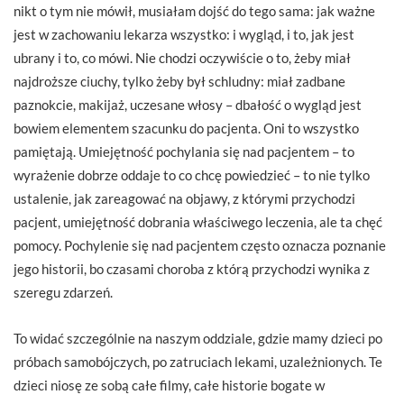
nikt o tym nie mówił, musiałam dojść do tego sama: jak ważne
jest w zachowaniu lekarza wszystko: i wygląd, i to, jak jest
ubrany i to, co mówi. Nie chodzi oczywiście o to, żeby miał
najdroższe ciuchy, tylko żeby był schludny: miał zadbane
paznokcie, makijaż, uczesane włosy – dbałość o wygląd jest
bowiem elementem szacunku do pacjenta. Oni to wszystko
pamiętają. Umiejętność pochylania się nad pacjentem – to
wyrażenie dobrze oddaje to co chcę powiedzieć – to nie tylko
ustalenie, jak zareagować na objawy, z którymi przychodzi
pacjent, umiejętność dobrania właściwego leczenia, ale ta chęć
pomocy. Pochylenie się nad pacjentem często oznacza poznanie
jego historii, bo czasami choroba z którą przychodzi wynika z
szeregu zdarzeń.
To widać szczególnie na naszym oddziale, gdzie mamy dzieci po
próbach samobójczych, po zatruciach lekami, uzależnionych. Te
dzieci niosę ze sobą całe filmy, całe historie bogate w