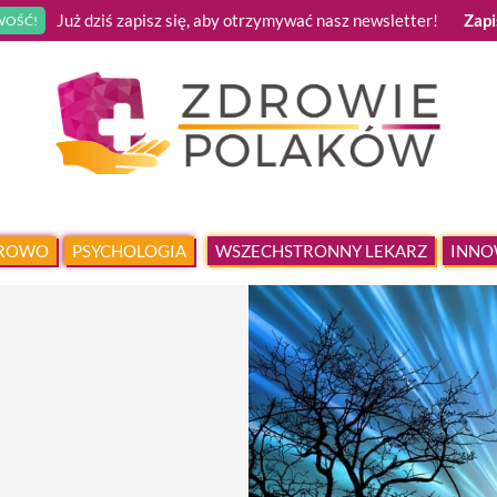
Już dziś zapisz się, aby otrzymywać nasz newsletter!
Zapi
OŚĆ!
DROWO
PSYCHOLOGIA
WSZECHSTRONNY LEKARZ
INNO