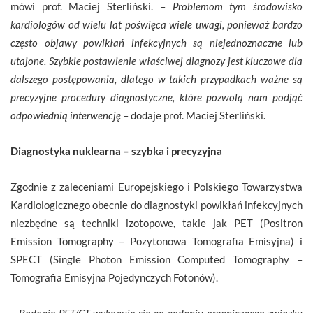
mówi prof. Maciej Sterliński. –
Problemom tym środowisko
kardiologów od wielu lat poświęca wiele uwagi, ponieważ bardzo
często objawy powikłań infekcyjnych są niejednoznaczne lub
utajone. Szybkie postawienie właściwej diagnozy jest kluczowe dla
dalszego postępowania, dlatego w takich przypadkach ważne są
precyzyjne procedury diagnostyczne, które pozwolą nam podjąć
odpowiednią interwencję
– dodaje prof. Maciej Sterliński.
Diagnostyka nuklearna – szybka i precyzyjna
Zgodnie z zaleceniami Europejskiego i Polskiego Towarzystwa
Kardiologicznego obecnie do diagnostyki powikłań infekcyjnych
niezbędne są techniki izotopowe, takie jak PET (Positron
Emission Tomography – Pozytonowa Tomografia Emisyjna) i
SPECT (Single Photon Emission Computed Tomography –
Tomografia Emisyjna Pojedynczych Fotonów).
–
Badanie PET/CT wykonuje się po podaniu organicznego związku