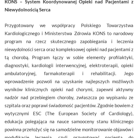
KONS – System Koordynowanej Opieki nad Pacjentami z
Niewydolnością Serca
Przygotowany we współpracy Polskiego Towarzystwa
Kardiologicznego i Ministerstwa Zdrowia KONS to narodowy
program na rzecz skutecznego zapobiegania i leczenia
niewydolności serca oraz kompleksowej opieki nad pacjentami z
tą chorobą. Program łączy w sobie elementy profilaktyki,
diagnostyki, kardiologii interwencyjnej, elektroterapii, opieki
ambulatoryjnej, farmakoterapii i rehabilitacji. Jego
wprowadzenie pozwoli na uzyskanie najlepszych możliwych
wyników klinicznych opieki nad chorymi, zapewni aktywny
nadzór nad przebiegiem choroby, zwłaszcza po wypisaniu ze
szpitala oraz poprawi świadomość pacjentów. Zgodnie bowiem z
wytycznymi ESC (The European Society of Cardiology),
edukacja polegająca na nauce samooceny stanu klinicznego
powinna przełożyć się na samodzielne monitorowanie objawów i
modyfikację leczenia, czyli przygotować pacjenta do