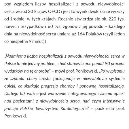
pod względem liczby hospitalizacji z powodu niewydolności
serca wśród 30 krajów OECD i jest to wynik dwukrotnie wyższy
od średniej w tych krajach. Rocznie stwierdza się ok. 220 tys.
nowych przypadków i 60 tys. zgonów z jej powodu – każdego
dnia na niewydolność serca umiera aż 164 Polaków (czyli jeden
co niespełna 9 minut)!
„
Nadmierna liczba hospitalizacji z powodu niewydolności serca w
Polsce to nie jedyny problem, choć stanowią one ponad 90 procent
wydatków na tę chorobę”
– mówi prof. Ponikowski. „
Po wypisaniu
ze szpitala chory często funkcjonuje w niewydolnym systemie
opieki, co skutkuje progresją choroby i ponowną hospitalizacją.
Dlatego tak ważne jest
wdrożenie zintegrowanego systemu opieki
nad pacjentami z niewydolnością serca, nad czym intensywnie
pracuje Polskie Towarzystwo Kardiologiczne” –
podkreśla prof.
Ponikowski.