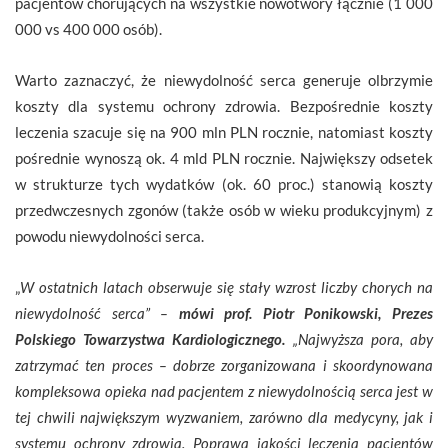
pacjentów chorujących na wszystkie nowotwory łącznie (1 000
000 vs 400 000 osób).
Warto zaznaczyć, że niewydolność serca generuje olbrzymie
koszty dla systemu ochrony zdrowia. Bezpośrednie koszty
leczenia szacuje się na 900 mln PLN rocznie, natomiast koszty
pośrednie wynoszą ok. 4 mld PLN rocznie. Największy odsetek
w strukturze tych wydatków (ok. 60 proc.) stanowią koszty
przedwczesnych zgonów (także osób w wieku produkcyjnym) z
powodu niewydolności serca.
„
W ostatnich latach obserwuje się stały wzrost liczby chorych na
niewydolność serca” –
mówi prof. Piotr Ponikowski, Prezes
Polskiego Towarzystwa Kardiologicznego.
„Najwyższa pora, aby
zatrzymać ten proces – dobrze zorganizowana i skoordynowana
kompleksowa opieka nad pacjentem z niewydolnością serca jest w
tej chwili największym wyzwaniem, zarówno dla medycyny, jak i
systemu ochrony zdrowia. Poprawa jakości leczenia pacjentów