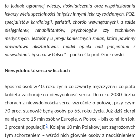
to jednak ogromnej wiedzy, doświadczenia oraz współdziałania
lekarzy wielu specjalności (między innymi lekarzy rodzinnych, POZ,
specjalistów kardiologii, geriatrii, chorób wewnętrznych), a także
pielęgniarek, rehabilitantów, psychologów czy techników
medycznych. Jesteśmy u progu koniecznych zmian, które powinny
prawidłowo ukształtować model opieki nad pacjentami z
niewydolnością serca w Polsce” –
podkreśla prof. Gackowski
.
Niewydolność serca w liczbach
Spośród osób w 40. roku życia co czwarty mężczyzna i co piąta
kobieta zachoruje na niewydolność serca. Do roku 2030 liczba
chorych z niewydolnością serca wzrośnie o połowę, przy czym
70 proc. stanowić będą osoby po 65. roku życia. Już dziś cierpi
na nią około 15 mln osób w Europie, w Polsce – blisko milion (ok.
2
3 procent populacji)
. Kolejne 10 mln Polaków jest zagrożonych
tym schorzeniem – wśród nich głównie osoby z nadciśnieniem