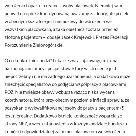
wdrożenia i oparte o realne zasoby placówek. Niemniej sam
pomysł na opiekę koordynowaną uważamy za dobry, ale projekt
w obecnym kształcie jest niemożliwy do wdrożenia we
wszystkich placówkach, a taka obietnica została przecież
złożona pacjentom – dodaje Jacek Krajewski, Prezes Federacji
Porozumienie Zielonogórskie.
O co konkretnie chodzi? Lekarze zwracają uwagę m.in. na
harmonogram pracy specjalistów, który w ich ocenie jest
niepotrzebny i nie ma żadnego uzasadnienia, a dodatkowo może
zniechęcić specjalistów do podjęcia współpracy z placówkami
POZ. Nie mniejsze obawy wzbudza rażąco niska wycena
koordynatora, która przy obecnym poziomie inflacji sprawia, że
pozyskanie wykwalifikowanej osoby do pracy z pacjentem (!)
jest nierealne. Dodatkowo istnieje konieczność wsparcia ze
strony NFZ, a więc ustanowienia w każdym oddziale Funduszu
komórki odpowiedzialnej za pomoc placówkom we wdrożeniu