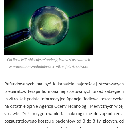
Od lipca MZ obiecuje refundację leków stosowanych
w procedurze zapłodnienia in vitro. fot. Archiwum
Refundowanych ma być kilkanaście najczęściej stosowanych
preparatów terapii hormonalnej stosowanych przed zabiegiem
in vitro. Jak podała Informacyjna Agencja Radiowa, resort czeka
na ostatnie opinie Agencji Oceny Technologii Medycznych w tej
sprawie. Dziś przygotowanie farmakologiczne do zapłodnienia
pozaustrojowego kosztuje pacjentów od 3 do 8 ty. złotych, od