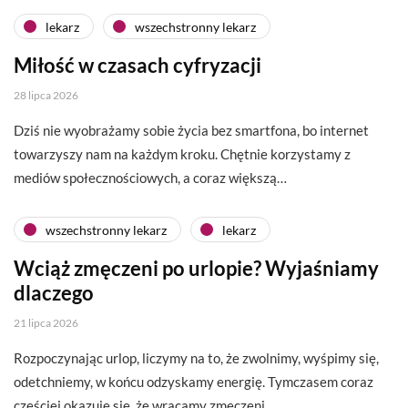
lekarz
wszechstronny lekarz
Miłość w czasach cyfryzacji
28 lipca 2026
Dziś nie wyobrażamy sobie życia bez smartfona, bo internet
towarzyszy nam na każdym kroku. Chętnie korzystamy z
mediów społecznościowych, a coraz większą…
wszechstronny lekarz
lekarz
Wciąż zmęczeni po urlopie? Wyjaśniamy
dlaczego
21 lipca 2026
Rozpoczynając urlop, liczymy na to, że zwolnimy, wyśpimy się,
odetchniemy, w końcu odzyskamy energię. Tymczasem coraz
częściej okazuje się, że wracamy zmęczeni….