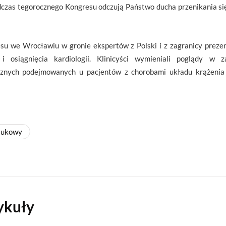
dczas tegorocznego Kongresu odczują Państwo ducha przenikania się k
su we Wrocławiu w gronie ekspertów z Polski i z zagranicy prez
 i osiągnięcia kardiologii. Klinicyści wymieniali poglądy w z
cznych podejmowanych u pacjentów z chorobami układu krążenia 
aukowy
ykuły