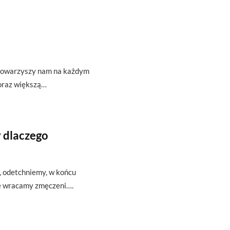
t towarzyszy nam na każdym
oraz większą…
 dlaczego
ę, odetchniemy, w końcu
że wracamy zmęczeni….