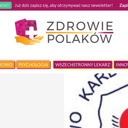
Już dziś zapisz się, aby otrzymywać nasz newsletter!
Zapi
OŚĆ!
DROWO
PSYCHOLOGIA
WSZECHSTRONNY LEKARZ
INNO