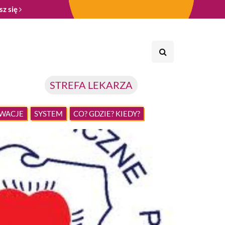
sz się
STREFA LEKARZA
WACJE
SYSTEM
CO? GDZIE? KIEDY?