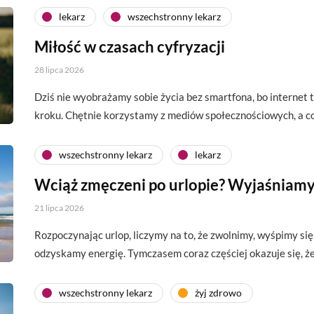
lekarz
wszechstronny lekarz
Miłość w czasach cyfryzacji
28 lipca 2026
Dziś nie wyobrażamy sobie życia bez smartfona, bo interne
kroku. Chętnie korzystamy z mediów społecznościowych, a c
wszechstronny lekarz
lekarz
Wciąż zmęczeni po urlopie? Wyjaśniamy
21 lipca 2026
Rozpoczynając urlop, liczymy na to, że zwolnimy, wyśpimy si
odzyskamy energię. Tymczasem coraz częściej okazuje się, 
wszechstronny lekarz
żyj zdrowo