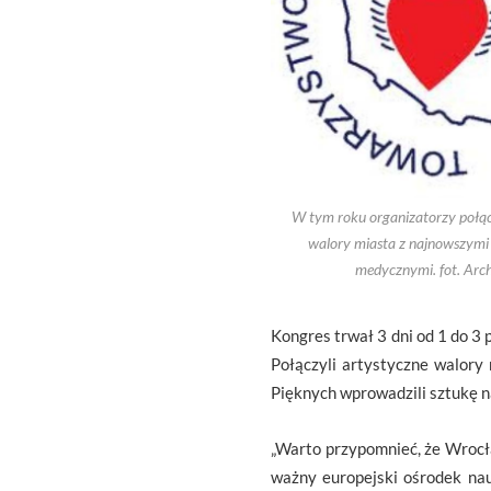
W tym roku organizatorzy połąc
walory miasta z najnowszymi 
medycznymi. fot. Ar
Kongres trwał 3 dni od 1 do 3 
Połączyli artystyczne walor
Pięknych wprowadzili sztukę n
„Warto przypomnieć, że Wrocł
ważny europejski ośrodek nau