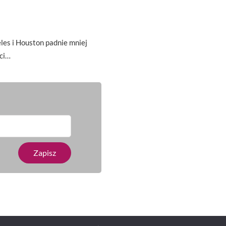
es i Houston padnie mniej
ci…