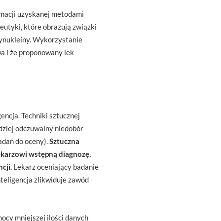
rmacji uzyskanej metodami
utyki, które obrazują związki
synukleiny. Wykorzystanie
a i że proponowany lek
encja. Techniki sztucznej
rdziej odczuwalny niedobór
adań do oceny).
Sztuczna
lekarzowi wstępną diagnozę.
cji.
Lekarz oceniający badanie
teligencja zlikwiduje zawód
mocy mniejszej ilości danych