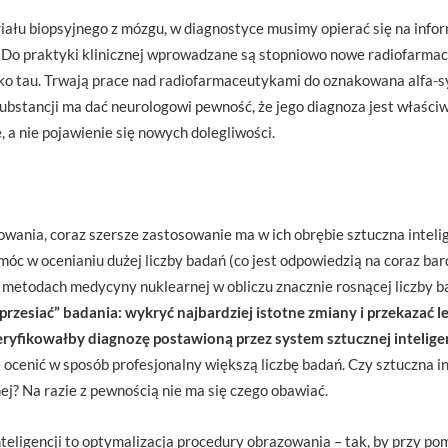
ału biopsyjnego z mózgu, w diagnostyce musimy opierać się na info
 Do praktyki klinicznej wprowadzane są stopniowo nowe radiofarmace
ałko tau. Trwają prace nad radiofarmaceutykami do oznakowana alfa-
bstancji ma dać neurologowi pewność, że jego diagnoza jest właściw
 a nie pojawienie się nowych dolegliwości.
wania, coraz szersze zastosowanie ma w ich obrębie sztuczna intelig
móc w ocenianiu dużej liczby badań (co jest odpowiedzią na coraz ba
metodach medycyny nuklearnej w obliczu znacznie rosnącej liczby b
przesiać” badania: wykryć najbardziej istotne zmiany i przekazać 
eryfikowałby diagnozę postawioną przez system sztucznej inteligen
ocenić w sposób profesjonalny większą liczbę badań. Czy sztuczna in
j? Na razie z pewnością nie ma się czego obawiać.
teligencji to optymalizacja procedury obrazowania – tak, by przy po