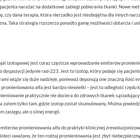
 pacjenta narażać na dodatkowe zabiegi pobierania tkanki. Nowe me
, czy dana terapia, która nierzadko jest nieobojętna dla innych nar
a. Taka strategia rozszerza ponadto gamę możliwości dotarcia i un
pii izotopowej jest coraz częstsze wprowadzanie emiterów promieni
do dyspozycji jedynie rad-223. Jest to izotop, który podaje się pacje
erami wiąże się duże nadzieje, ponieważ deponują one znaczną ilość 
 promieniowania alfa jest bardzo niewielki – jest to odległość rzędu
mieniowanie praktycznie nie dociera do zdrowych tkanek sąsiadujący
 zatem tylko tam, gdzie izotop został skumulowany. Można powiedzie
zasięgu, ale o silnej energii.
miterów promieniowania alfa do praktyki klinicznej zrewolucjonizow
ioleci uważano, że ten rodzaj promieniowania jest zbyt niebezpieczny