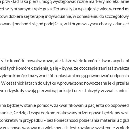
na przykład raka piersi, mogą występować różne markery molekularne
awet w tym samym typie guza. Teranostyka wpisuje się więc w
trend m
owi dobiera się terapię indywidualnie, w odniesieniu do szczegółow
owanej odchodzi się od podejścia, w którym wszyscy chorzy z daną 
 tylko komórki nowotworowe, ale także wiele komórek tworzących m
i tych komórek zmieniają się – bywa, że otoczenie zamiast zwalcza
zykład komórki nazywane fibroblastami mogą powodować uodpornia
 W ostatnich latach do użytku wprowadzono nowoczesne leki przełam
we odzyskały swoją pierwotną funkcję i uczestniczyły w zwalczaniu
a będzie w stanie pomóc w zakwalifikowaniu pacjenta do odpowied
sadzie, że dzięki cząsteczkom znakowanym izotopowo będziemy w sta
konkretnym przypadku – bez konieczności pobierania materiału z guz
y guz nowotworowy ma wiele ognisk, jest rozsiany, występuje w nied