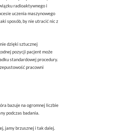
związku radioaktywnego i
rocesie uczenia maszynowego
ki sposób, by nie utracić nic z
ie dzięki sztucznej
godnej pozycji pacjent może
ypadku standardowej procedury.
przepustowość pracowni
óra bazuje na ogromnej liczbie
any podczas badania.
j, jamy brzusznej i tak dalej.