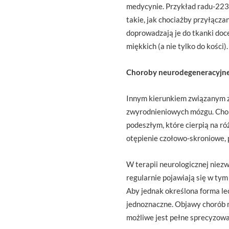
medycynie. Przykład radu-223 
takie, jak chociażby przyłącz
doprowadzają je do tkanki doc
miękkich (a nie tylko do kości).
Choroby neurodegeneracyjn
Innym kierunkiem związanym z
zwyrodnieniowych mózgu. Choro
podeszłym, które cierpią na ró
otępienie czołowo-skroniowe, 
W terapii neurologicznej niezw
regularnie pojawiają się w ty
Aby jednak określona forma le
jednoznaczne. Objawy chorób n
możliwe jest pełne sprecyzowa