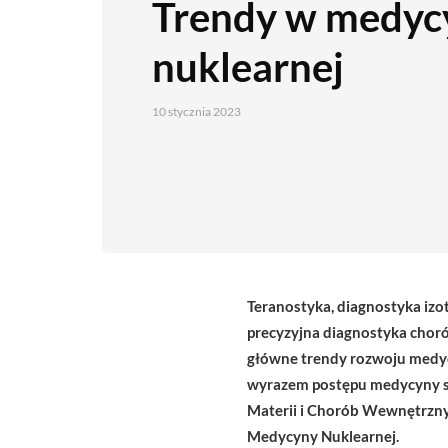
Trendy w medyc
nuklearnej
10 stycznia 2023
Teranostyka, diagnostyka izo
precyzyjna diagnostyka chor
główne trendy rozwoju medyc
wyrazem postępu medycyny spe
Materii i Chorób Wewnętrzn
Medycyny Nuklearnej.