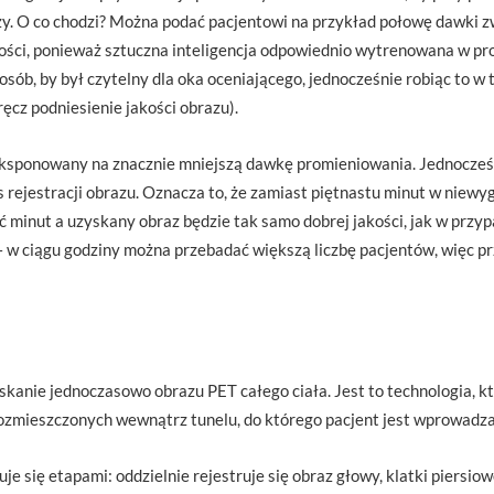
zy. O co chodzi? Można podać pacjentowi na przykład połowę dawki 
kości, ponieważ sztuczna inteligencja odpowiednio wytrenowana w p
osób, by był czytelny dla oka oceniającego, jednocześnie robiąc to w ta
ręcz podniesienie jakości obrazu).
i eksponowany na znacznie mniejszą dawkę promieniowania. Jednocześn
s rejestracji obrazu. Oznacza to, że zamiast piętnastu minut w niewy
ć minut a uzyskany obraz będzie tak samo dobrej jakości, jak w prz
– w ciągu godziny można przebadać większą liczbę pacjentów, więc 
kanie jednoczasowo obrazu PET całego ciała. Jest to technologia, kt
ozmieszczonych wewnątrz tunelu, do którego pacjent jest wprowadz
e się etapami: oddzielnie rejestruje się obraz głowy, klatki piersiowe