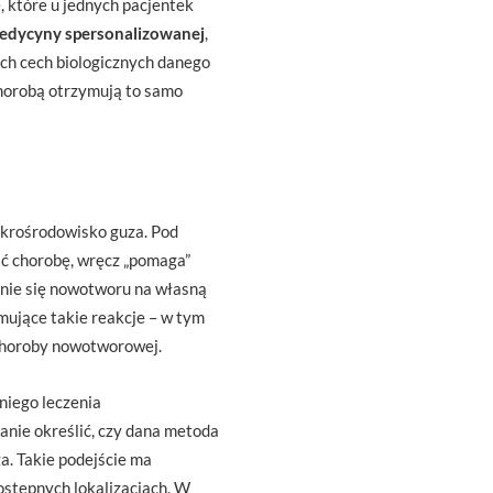
, które u jednych pacjentek
edycyny spersonalizowanej
,
ych cech biologicznych danego
chorobą otrzymują to samo
ikrośrodowisko guza. Pod
ć chorobę, wręcz „pomaga”
nie się nowotworu na własną
ujące takie reakcje – w tym
 choroby nowotworowej.
niego leczenia
nie określić, czy dana metoda
a. Takie podejście ma
ostępnych lokalizacjach. W