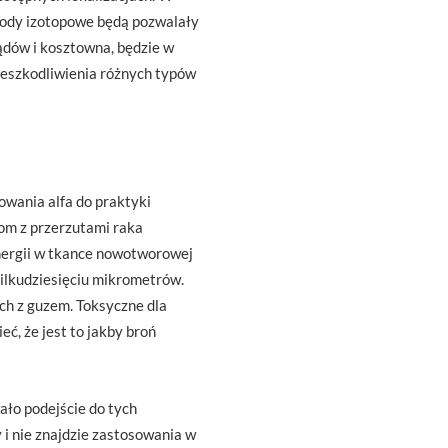
tody izotopowe będą pozwalały
ządów i kosztowna, będzie w
ieszkodliwienia różnych typów
owania alfa do praktyki
ntom z przerzutami raka
energii w tkance nowotworowej
 kilkudziesięciu mikrometrów.
ch z guzem. Toksyczne dla
ć, że jest to jakby broń
ało podejście do tych
 i nie znajdzie zastosowania w