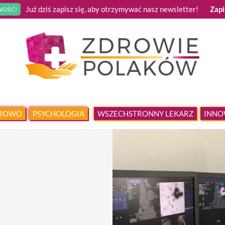
Już dziś zapisz się, aby otrzymywać nasz newsletter!
Zapi
OŚĆ!
DROWO
PSYCHOLOGIA
WSZECHSTRONNY LEKARZ
INNO