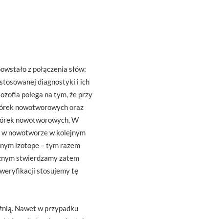
owstało z połączenia słów:
stosowanej diagnostyki i ich
ozofia polega na tym, że przy
mórek nowotworowych oraz
omórek nowotworowych. W
h w nowotworze w kolejnym
innym izotope – tym razem
cznym stwierdzamy zatem
weryfikacji stosujemy tę
óżnią. Nawet w przypadku