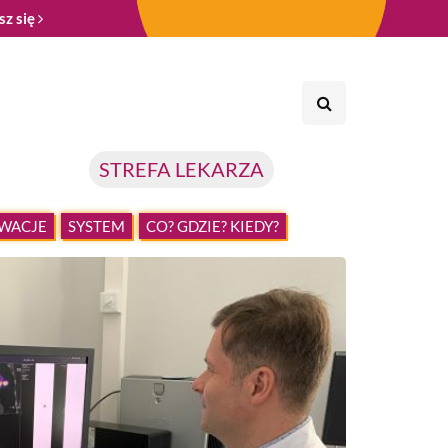
sz się
STREFA LEKARZA
WACJE
SYSTEM
CO? GDZIE? KIEDY?