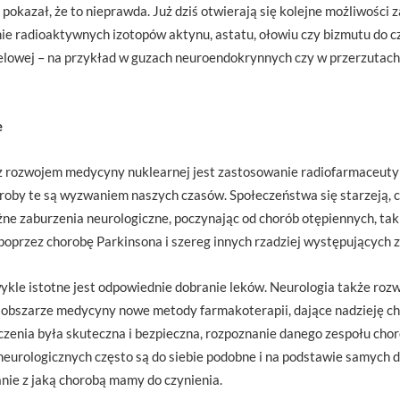
pokazał, że to nieprawda. Już dziś otwierają się kolejne możliwości
anie radioaktywnych izotopów aktynu, astatu, ołowiu czy bizmutu do 
elowej – na przykład w guzach neuroendokrynnych czy w przerzutach
e
 rozwojem medycyny nuklearnej jest zastosowanie radiofarmaceuty
by te są wyzwaniem naszych czasów. Społeczeństwa się starzeją, co
żne zaburzenia neurologiczne, poczynając od chorób otępiennych, tak
poprzez chorobę Parkinsona i szereg innych rzadziej występujących 
ykle istotne jest odpowiednie dobranie leków. Neurologia także rozwi
m obszarze medycyny nowe metody farmakoterapii, dające nadzieję ch
czenia była skuteczna i bezpieczna, rozpoznanie danego zespołu ch
eurologicznych często są do siebie podobne i na podstawie samych d
nie z jaką chorobą mamy do czynienia.