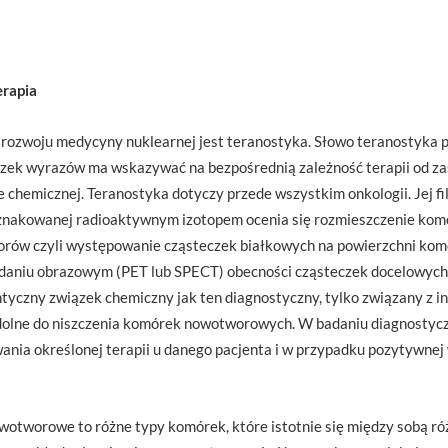
erapia
rozwoju medycyny nuklearnej jest teranostyka. Słowo teranostyka p
iązek wyrazów ma wskazywać na bezpośrednią zależność terapii od za
 chemicznej. Teranostyka dotyczy przede wszystkim onkologii. Jej fil
 znakowanej radioaktywnym izotopem ocenia się rozmieszczenie ko
torów czyli występowanie cząsteczek białkowych na powierzchni k
daniu obrazowym (PET lub SPECT) obecności cząsteczek docelowyc
tyczny związek chemiczny jak ten diagnostyczny, tylko związany z 
dolne do niszczenia komórek nowotworowych. W badaniu diagnosty
nia określonej terapii u danego pacjenta i w przypadku pozytywnej 
wotworowe to różne typy komórek, które istotnie się między sobą r