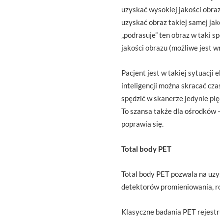
uzyskać wysokiej jakości obra
uzyskać obraz takiej samej ja
„podrasuje” ten obraz w taki sp
jakości obrazu (możliwe jest w
Pacjent jest w takiej sytuacj
inteligencji można skracać cza
spędzić w skanerze jedynie pię
To szansa także dla ośrodków 
poprawia się.
Total body PET
Total body PET pozwala na uzys
detektorów promieniowania, r
Klasyczne badania PET rejestruj