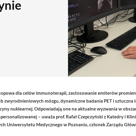
ynie
topowa dla celów immunoterapii, zastosowanie emiterów promienio
ób zwyrodnieniowych mózgu, dynamiczne badania PET i sztuczna i
yny nuklearnej. Odpowiadają one na aktualne wyzwania w obszarz
rsonalizowanej – uważa prof. Rafał Czepczyński z Katedry i Klin
ych Uniwersytetu Medycznego w Poznaniu, członek Zarządu Głów