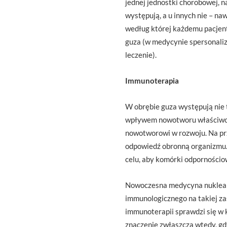
jednej jednostki chorobowej, 
występują, a u innych nie – n
według której każdemu pacjent
guza (w medycynie spersonaliz
leczenie).
Immunoterapia
W obrębie guza występują nie
wpływem nowotworu właściwośc
nowotworowi w rozwoju. Na pr
odpowiedź obronną organizmu.
celu, aby komórki odpornościo
Nowoczesna medycyna nuklearn
immunologicznego na takiej za
immunoterapii sprawdzi się w 
znaczenie zwłaszcza wtedy, gd