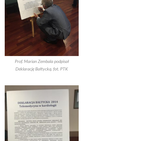
Prof. Marian Zembala podpisał
Deklarację Bałtycką. fot. PTK