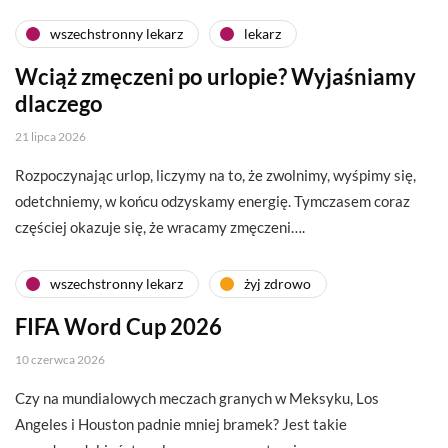
wszechstronny lekarz
lekarz
Wciąż zmęczeni po urlopie? Wyjaśniamy
dlaczego
21 lipca 2026
Rozpoczynając urlop, liczymy na to, że zwolnimy, wyśpimy się,
odetchniemy, w końcu odzyskamy energię. Tymczasem coraz
częściej okazuje się, że wracamy zmęczeni….
wszechstronny lekarz
żyj zdrowo
FIFA Word Cup 2026
10 czerwca 2026
Czy na mundialowych meczach granych w Meksyku, Los
Angeles i Houston padnie mniej bramek? Jest takie