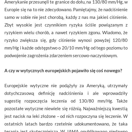
Amerykanie przesunęli te granice do dołu, na 130/80 mm/Hg, w
Europie się na to nie zdecydowano. Pamiętajmy, że nadciśnienie
samo w sobie nie jest chorobą, każdy z nas ma jakieś ciśnienie.
Zbyt wysokie jest czynnikiem ryzyka ściśle powiązanym z
ryzykiem wielu chorób, a nawet ryzykiem zgonu. Wiadomo, że
ryzyko zwiększa się, gdy ciśnienie wynosi powyżej 120/80
mm/Hg i każde odstępstwo o 20/10 mm/Hg od tego poziomu to
podwojenie zagrożenia zdarzeniem sercowo-naczyniowym.
A czy w wytycznych europejskich pojawiło się coś nowego?
Europejskie wytyczne nie podążyły za Ameryką, utrzymały
dotychczasową definicję nadciśnienia i ale wprowadziły
sugestię rozpoczęcia leczenia od 130/80 mm/Hg. Także
pozostałe wytyczne niewiele się różnią. Najważniejszą kwestią
jest nacisk na leki złożone – od nich rozpoczyna się leczenie. W
ostatnich latach bardzo rzetelnie udokumentowano, że taka
terapia jest skuteczniejsza. W JAMA opublikowano niedawno