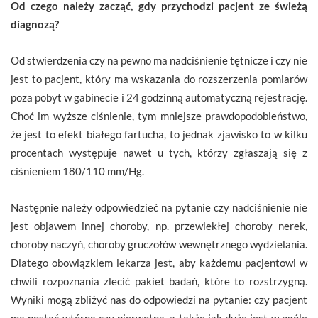
Od czego należy zacząć, gdy przychodzi pacjent ze świeżą
diagnozą?
Od stwierdzenia czy na pewno ma nadciśnienie tętnicze i czy nie
jest to pacjent, który ma wskazania do rozszerzenia pomiarów
poza pobyt w gabinecie i 24 godzinną automatyczną rejestrację.
Choć im wyższe ciśnienie, tym mniejsze prawdopodobieństwo,
że jest to efekt białego fartucha, to jednak zjawisko to w kilku
procentach występuje nawet u tych, którzy zgłaszają się z
ciśnieniem 180/110 mm/Hg.
Następnie należy odpowiedzieć na pytanie czy nadciśnienie nie
jest objawem innej choroby, np. przewlekłej choroby nerek,
choroby naczyń, choroby gruczołów wewnętrznego wydzielania.
Dlatego obowiązkiem lekarza jest, aby każdemu pacjentowi w
chwili rozpoznania zlecić pakiet badań, które to rozstrzygną.
Wyniki mogą zbliżyć nas do odpowiedzi na pytanie: czy pacjent
ma postać wtórną czy pierwotną, a także jak duże jest w ogóle