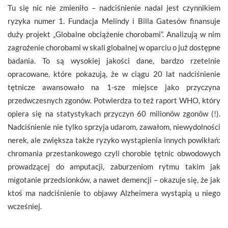
Tu się nic nie zmieniło – nadciśnienie nadal jest czynnikiem
ryzyka numer 1. Fundacja Melindy i Billa Gatesów finansuje
duży projekt „Globalne obciążenie chorobami”. Analizują w nim
zagrożenie chorobami w skali globalnej w oparciu o już dostępne
badania. To są wysokiej jakości dane, bardzo rzetelnie
opracowane, które pokazują, że w ciągu 20 lat nadciśnienie
tętnicze awansowało na 1-sze miejsce jako przyczyna
przedwczesnych zgonów. Potwierdza to też raport WHO, który
opiera się na statystykach przyczyn 60 milionów zgonów (!).
Nadciśnienie nie tylko sprzyja udarom, zawałom, niewydolności
nerek, ale zwiększa także ryzyko wystąpienia innych powikłań:
chromania przestankowego czyli chorobie tętnic obwodowych
prowadzącej do amputacji, zaburzeniom rytmu takim jak
migotanie przedsionków, a nawet demencji – okazuje się, że jak
ktoś ma nadciśnienie to objawy Alzheimera wystąpią u niego
wcześniej.