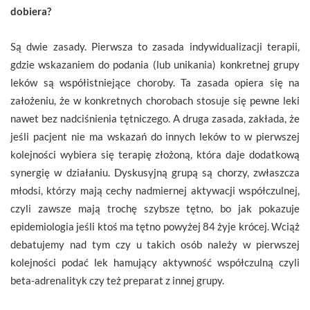
dobiera?
Są dwie zasady. Pierwsza to zasada indywidualizacji terapii,
gdzie wskazaniem do podania (lub unikania) konkretnej grupy
leków są współistniejące choroby. Ta zasada opiera się na
założeniu, że w konkretnych chorobach stosuje się pewne leki
nawet bez nadciśnienia tętniczego. A druga zasada, zakłada, że
jeśli pacjent nie ma wskazań do innych leków to w pierwszej
kolejności wybiera się terapię złożoną, która daje dodatkową
synergię w działaniu. Dyskusyjną grupą są chorzy, zwłaszcza
młodsi, którzy mają cechy nadmiernej aktywacji współczulnej,
czyli zawsze mają trochę szybsze tętno, bo jak pokazuje
epidemiologia jeśli ktoś ma tętno powyżej 84 żyje krócej. Wciąż
debatujemy nad tym czy u takich osób należy w pierwszej
kolejności podać lek hamujący aktywność współczulną czyli
beta-adrenalityk czy też preparat z innej grupy.