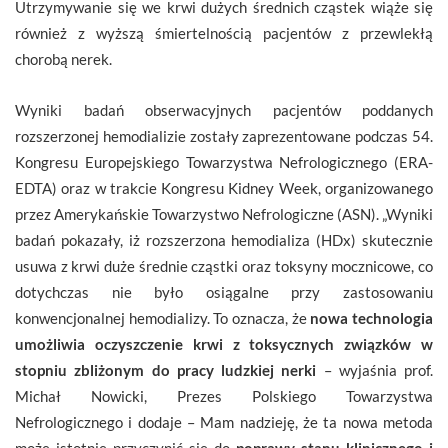
Utrzymywanie się we krwi dużych średnich cząstek wiąże się
również z wyższą śmiertelnością pacjentów z przewlekłą
chorobą nerek.
Wyniki badań obserwacyjnych pacjentów poddanych
rozszerzonej hemodializie zostały zaprezentowane podczas 54.
Kongresu Europejskiego Towarzystwa Nefrologicznego (ERA-
EDTA) oraz w trakcie Kongresu Kidney Week, organizowanego
przez Amerykańskie Towarzystwo Nefrologiczne (ASN). „Wyniki
badań pokazały, iż rozszerzona hemodializa (HDx) skutecznie
usuwa z krwi duże średnie cząstki oraz toksyny mocznicowe, co
dotychczas nie było osiągalne przy zastosowaniu
konwencjonalnej hemodializy. To oznacza, że
nowa technologia
umożliwia oczyszczenie krwi z toksycznych związków w
stopniu zbliżonym do pracy ludzkiej nerki
– wyjaśnia prof.
Michał Nowicki, Prezes Polskiego Towarzystwa
Nefrologicznego i dodaje – Mam nadzieję, że ta nowa metoda
może istotnie przyczynić się do
poprawy stanu klinicznego i