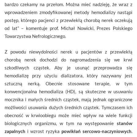
bardzo czekamy na przełom. Można mieć nadzieję, że wraz z
wprowadzeniem zmodyfikowanej metody hemodializy nastąpi
postęp, którego pacjenci z przewlekłą chorobą nerek oczekują
od lat” – komentuje prof. Michał Nowicki, Prezes Polskiego
Towarzystwa Nefrologicznego.
Z powodu niewydolności nerek u pacjentów z przewlekłą
chorobą nerek dochodzi do nagromadzenia się we krwi
szkodliwych cząstek. Aby je usunąć przeprowadza się
hemodializę przy użyciu dializatora, który nazywany jest
sztuczną nerką. Obecnie stosowane terapie, w tym
konwencjonalna hemodializa (HD), są skuteczne w usuwaniu
mocznika i małych średnich cząstek, mają jednak ograniczone
możliwości usuwania dużych średnich cząstek. Tymczasem ich
obecność w krwioobiegu może mieć wpływ na wiele funkcji
biologicznych organizmu, w tym na występowanie
stanów
zapalnych
i wzrost ryzyka
powikłań sercowo-naczyniowych
.