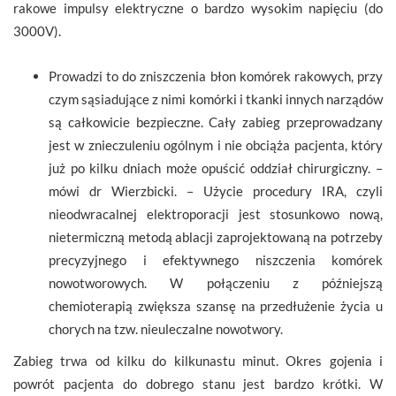
rakowe impulsy elektryczne o bardzo wysokim napięciu (do
3000V).
Prowadzi to do zniszczenia błon komórek rakowych, przy
czym sąsiadujące z nimi komórki i tkanki innych narządów
są całkowicie bezpieczne. Cały zabieg przeprowadzany
jest w znieczuleniu ogólnym i nie obciąża pacjenta, który
już po kilku dniach może opuścić oddział chirurgiczny. –
mówi dr Wierzbicki. – Użycie procedury IRA, czyli
nieodwracalnej elektroporacji jest stosunkowo nową,
nietermiczną metodą ablacji zaprojektowaną na potrzeby
precyzyjnego i efektywnego niszczenia komórek
nowotworowych. W połączeniu z późniejszą
chemioterapią zwiększa szansę na przedłużenie życia u
chorych na tzw. nieuleczalne nowotwory.
Zabieg trwa od kilku do kilkunastu minut. Okres gojenia i
powrót pacjenta do dobrego stanu jest bardzo krótki. W