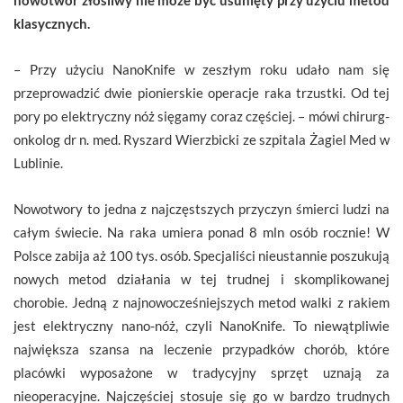
klasycznych.
– Przy użyciu NanoKnife w zeszłym roku udało nam się
przeprowadzić dwie pionierskie operacje raka trzustki. Od tej
pory po elektryczny nóż sięgamy coraz częściej. – mówi chirurg-
onkolog dr n. med. Ryszard Wierzbicki ze szpitala Żagiel Med w
Lublinie.
Nowotwory to jedna z najczęstszych przyczyn śmierci ludzi na
całym świecie. Na raka umiera ponad 8 mln osób rocznie! W
Polsce zabija aż 100 tys. osób. Specjaliści nieustannie poszukują
nowych metod działania w tej trudnej i skomplikowanej
chorobie. Jedną z najnowocześniejszych metod walki z rakiem
jest elektryczny nano-nóż, czyli NanoKnife. To niewątpliwie
największa szansa na leczenie przypadków chorób, które
placówki wyposażone w tradycyjny sprzęt uznają za
nieoperacyjne. Najczęściej stosuje się go w bardzo trudnych