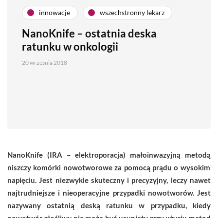
innowacje
wszechstronny lekarz
NanoKnife – ostatnia deska
ratunku w onkologii
20 września 2018
NanoKnife (IRA – elektroporacja) małoinwazyjną
metodą
niszczy komórki nowotworowe za pomocą prądu o wysokim
napięciu. Jest niezwykle skuteczny i precyzyjny, leczy nawet
najtrudniejsze i nieoperacyjne przypadki nowotworów. Jest
nazywany ostatnią deską ratunku w przypadku, kiedy
nowotwór złośliwy nie może być usunięty przy użyciu metod