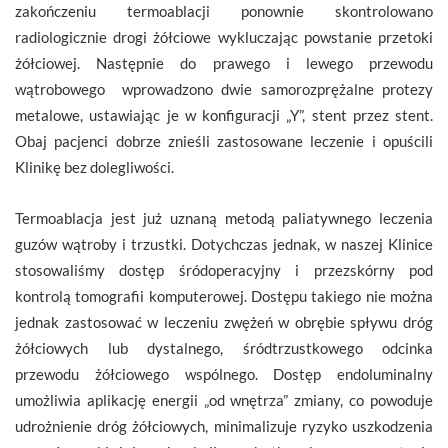
zakończeniu termoablacji ponownie skontrolowano
radiologicznie drogi żółciowe wykluczając powstanie przetoki
żółciowej. Następnie do prawego i lewego przewodu
wątrobowego wprowadzono dwie samorozprężalne protezy
metalowe, ustawiając je w konfiguracji „Y”, stent przez stent.
Obaj pacjenci dobrze znieśli zastosowane leczenie i opuścili
Klinikę bez dolegliwości.
Termoablacja jest już uznaną metodą paliatywnego leczenia
guzów wątroby i trzustki. Dotychczas jednak, w naszej Klinice
stosowaliśmy dostęp śródoperacyjny i przezskórny pod
kontrolą tomografii komputerowej. Dostępu takiego nie można
jednak zastosować w leczeniu zwężeń w obrębie spływu dróg
żółciowych lub dystalnego, śródtrzustkowego odcinka
przewodu żółciowego wspólnego. Dostęp endoluminalny
umożliwia aplikację energii „od wnętrza” zmiany, co powoduje
udrożnienie dróg żółciowych, minimalizuje ryzyko uszkodzenia