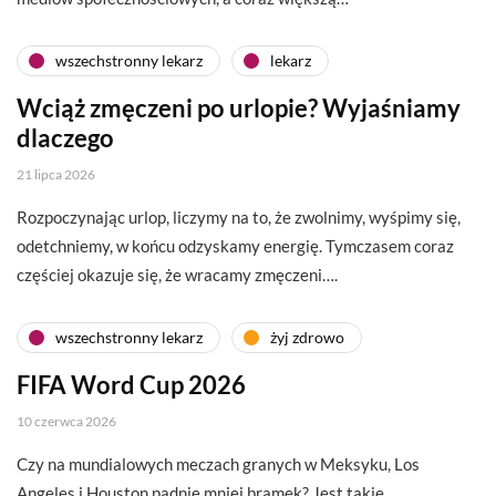
wszechstronny lekarz
lekarz
Wciąż zmęczeni po urlopie? Wyjaśniamy
dlaczego
21 lipca 2026
Rozpoczynając urlop, liczymy na to, że zwolnimy, wyśpimy się,
odetchniemy, w końcu odzyskamy energię. Tymczasem coraz
częściej okazuje się, że wracamy zmęczeni….
wszechstronny lekarz
żyj zdrowo
FIFA Word Cup 2026
10 czerwca 2026
Czy na mundialowych meczach granych w Meksyku, Los
Angeles i Houston padnie mniej bramek? Jest takie