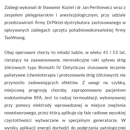
Zabiegi wykonali dr Sławomir Kozieł i dr Jan Pertkiewicz wraz z
zespołem pielęgniarskim i anestezjologicznym, przy udziale
przedstawicieli firmy DrPiktel-dystrybutora zastosowanego w
opisywanych zabiegach sprzętu południowokoreańskiej firmy
TaeWoong.
Obaj operowani chorzy to młodzi ludzie, w wieku 41 i 53 lat,
cierpiący na zaawansowane, nieresekcyjne raki spływu dróg
żółciowych typu Bismuth IV. Dotychczas stosowane leczenie
paliatywne (chemioterapia i protezowanie dróg żółciowych) nie
przynosiło zadowalających efektów. Z uwagi na szybką,
miejscową progresję choroby, zaproponowano pacjentom
endoluminalne RFA. Jest to rodzaj termoablacji, wykonywanej
przy pomocy elektrody wprowadzanej w miejsce zwężenia
nowotworowego, przez którą aplikuje się fale radiowe wysokiej
częstotliwości wytwarzane w specjalnym generatorze. W
wyniku aplikacji energii dochodzi do podgrzania patologicznej