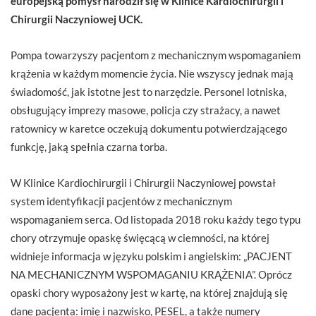
europejską pomysł narodził się w Klinice Kardiochirurgii i
Chirurgii Naczyniowej UCK.
Pompa towarzyszy pacjentom z mechanicznym wspomaganiem
krążenia w każdym momencie życia. Nie wszyscy jednak mają
świadomość, jak istotne jest to narzędzie. Personel lotniska,
obsługujący imprezy masowe, policja czy strażacy, a nawet
ratownicy w karetce oczekują dokumentu potwierdzającego
funkcję, jaką spełnia czarna torba.
W Klinice Kardiochirurgii i Chirurgii Naczyniowej powstał
system identyfikacji pacjentów z mechanicznym
wspomaganiem serca. Od listopada 2018 roku każdy tego typu
chory otrzymuje opaskę święcącą w ciemności, na której
widnieje informacja w języku polskim i angielskim: „PACJENT
NA MECHANICZNYM WSPOMAGANIU KRĄŻENIA”. Oprócz
opaski chory wyposażony jest w kartę, na której znajdują się
dane pacjenta: imię i nazwisko, PESEL, a także numery