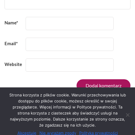
Name
*
Email
*
Website
Strona korzysta z plików cookie. Warunki przechowywania lub
dostępu do plików cookie, możesz określić w swojej
przeglądarce. Więcej informacji w Polityce prywatności. Ta
Serwis zaprojektował
Grzegorz Sztank
.
strona korzysta z ciasteczek aby świadczyć usługi na
najwyższym poziomie. Dalsze korzystanie ze strony oznacza,
że zgadzasz się na ich użycie.
Akceptuję
Nie wyrażam zgody
Polityka prywatności