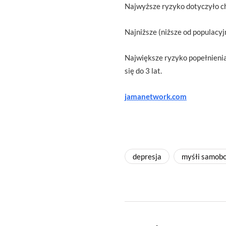
Najwyższe ryzyko dotyczyło cho
Najniższe (niższe od populacy
Największe ryzyko popełnienia
się do 3 lat.
jamanetwork.com
depresja
myśłi samobo