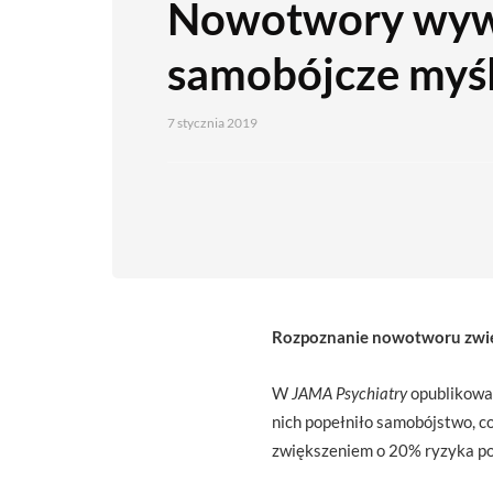
Nowotwory wyw
samobójcze myśl
7 stycznia 2019
Rozpoznanie nowotworu zwięk
W
JAMA Psychiatry
opublikowan
nich popełniło samobójstwo, c
zwiększeniem o 20% ryzyka po