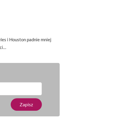
es i Houston padnie mniej
ci…