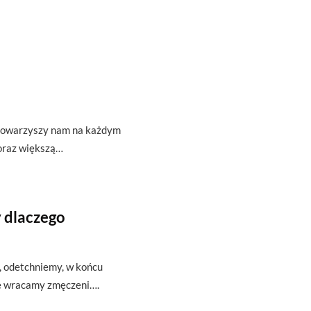
t towarzyszy nam na każdym
oraz większą…
 dlaczego
ę, odetchniemy, w końcu
że wracamy zmęczeni….