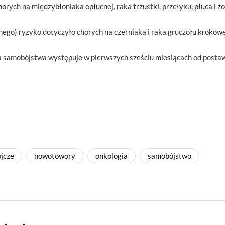
rych na międzybłoniaka opłucnej, raka trzustki, przełyku, płuca i ż
jnego) ryzyko dotyczyło chorych na czerniaka i raka gruczołu krokow
 samobójstwa występuje w pierwszych sześciu miesiącach od postaw
jcze
nowotowory
onkologia
samobójstwo