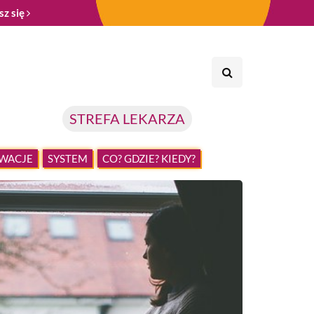
sz się
STREFA LEKARZA
WACJE
SYSTEM
CO? GDZIE? KIEDY?