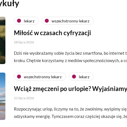
ykuły
lekarz
wszechstronny lekarz
Miłość w czasach cyfryzacji
28 lipca 2026
Dziś nie wyobrażamy sobie życia bez smartfona, bo interne
kroku. Chętnie korzystamy z mediów społecznościowych, a c
wszechstronny lekarz
lekarz
Wciąż zmęczeni po urlopie? Wyjaśniamy
21 lipca 2026
Rozpoczynając urlop, liczymy na to, że zwolnimy, wyśpimy si
odzyskamy energię. Tymczasem coraz częściej okazuje się, 