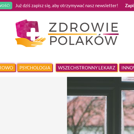
Już dziś zapisz się, aby otrzymywać nasz newsletter!
Zapi
OŚĆ!
DROWO
PSYCHOLOGIA
WSZECHSTRONNY LEKARZ
INNO