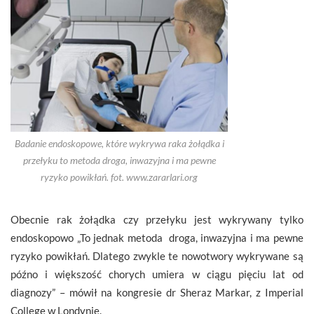
Badanie endoskopowe, które wykrywa raka żołądka i
przełyku to metoda droga, inwazyjna i ma pewne
ryzyko powikłań. fot. www.zararlari.org
Obecnie rak żołądka czy przełyku jest wykrywany tylko
endoskopowo „To jednak metoda droga, inwazyjna i ma pewne
ryzyko powikłań. Dlatego zwykle te nowotwory wykrywane są
późno i większość chorych umiera w ciągu pięciu lat od
diagnozy” – mówił na kongresie dr Sheraz Markar, z Imperial
College w Londynie.