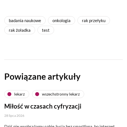
badania naukowe
onkologia
rak przełyku
rak żoładka
test
Powiązane artykuły
lekarz
wszechstronny lekarz
Miłość w czasach cyfryzacji
28 lipca 2026
Dziś nie wyobrażamy sobie życia bez smartfona, bo internet