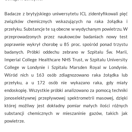
Badacze z brytyjskiego uniwersytetu ICL zidentyfikowali pięć
związków chemicznych wskazujących na raka żołądka i
przełyku. Substancje te są obecne w wydychanym powietrzu. W
przeprowadzonych przez naukowców badaniach nowy test
poprawnie wykrył chorobę u 85 proc. spośród ponad trzystu
badanych. Próbki oddechu zebrano w Szpitalu Św. Marii,
Imperial College Healthcare NHS Trust, w Szpitalu University
College w Londynie i Szpitalu Marsden Royal w Londynie.
Wśród nich u 163 osób zdiagnozowano raka żołądka lub
przełyku, a u 172 osób nie wykazano raka, gdy miały
endoskopię. Wszystkie próbki analizowano za pomocą techniki
jonoselektywnej przepływowej spektrometrii masowej, dzięki
której możliwy jest dokładny pomiar małych ilości różnych
substancji chemicznych w mieszaninie gazów, takich jak
powietrze.