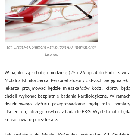
fot. Creative Commons Attribution 4.0 International
License.
W najbliższą sobotę i niedzielę (25 i 26 lipca) do Łodzi zawita
Mobilna Klinika Serca. Personel złożony z dwóch pielęgniarek i
lekarza przyjmować będzie mieszkańców Łodzi, którzy będą
chcieli wykonać bezpłatnie badania kardiologiczne. W ramach
dwudniowego dyżuru przeprowadzane będą m.in. pomiary
ciśnienia tętniczego krwi oraz badanie EKG. Wyniki analiz będą
konsultowane przez lekarza.
Jak wyjaśnia dr Maciej Kośmider, ordynator XII Oddziału