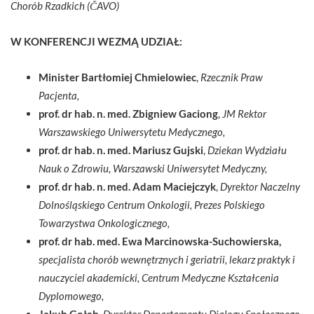
Chorób Rzadkich (ČAVO)
W KONFERENCJI WEZMĄ UDZIAŁ:
Minister Bartłomiej Chmielowiec
,
Rzecznik Praw
Pacjenta,
prof. dr hab. n. med.
Zbigniew Gaciong
,
JM Rektor
Warszawskiego Uniwersytetu Medycznego,
prof. dr hab. n. med.
Mariusz Gujski
,
Dziekan Wydziału
Nauk o Zdrowiu, Warszawski Uniwersytet Medyczny,
prof. dr hab. n. med.
Adam Maciejczyk
,
Dyrektor Naczelny
Dolnośląskiego Centrum Onkologii, Prezes Polskiego
Towarzystwa Onkologicznego,
prof. dr hab. med. Ewa Marcinowska-Suchowierska,
specjalista chorób wewnętrznych i geriatrii, lekarz praktyk i
nauczyciel akademicki, Centrum Medyczne Kształcenia
Dyplomowego,
Jakub Gołąb
,
Dyrektor Departamentu Dialogu Społecznego