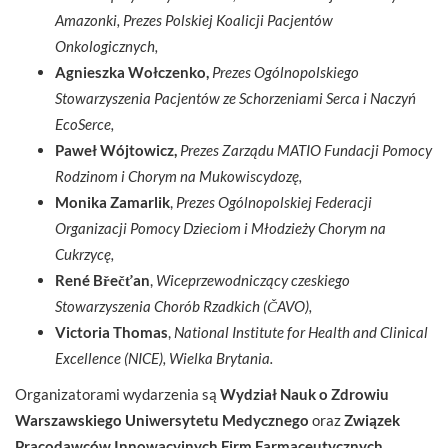
Amazonki, Prezes Polskiej Koalicji Pacjentów
Onkologicznych,
Agnieszka Wołczenko,
Prezes Ogólnopolskiego
Stowarzyszenia Pacjentów ze Schorzeniami Serca i Naczyń
EcoSerce,
Paweł Wójtowicz,
Prezes Zarządu MATIO Fundacji Pomocy
Rodzinom i Chorym na Mukowiscydozę,
Monika Zamarlik
,
Prezes Ogólnopolskiej Federacji
Organizacji Pomocy Dzieciom i Młodzieży Chorym na
Cukrzycę,
René Břečťan
,
Wiceprzewodniczący czeskiego
Stowarzyszenia Chorób Rzadkich (ČAVO),
Victoria Thomas
,
National Institute for Health and Clinical
Excellence (NICE), Wielka Brytania.
Organizatorami wydarzenia są
Wydział Nauk o Zdrowiu
Warszawskiego Uniwersytetu Medycznego
oraz
Związek
Pracodawców Innowacyjnych Firm Farmaceutycznych