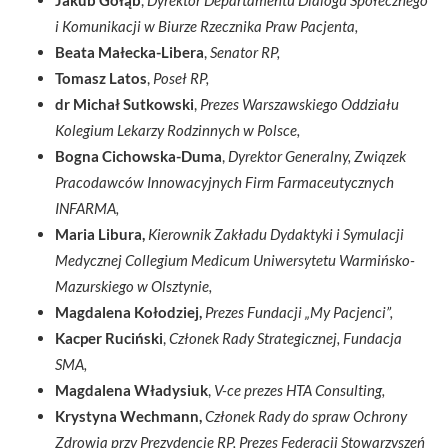
i Komunikacji w Biurze Rzecznika Praw Pacjenta,
Beata Małecka-Libera
,
Senator RP,
Tomasz Latos
,
Poseł RP,
dr Michał Sutkowski
,
Prezes Warszawskiego Oddziału
Kolegium Lekarzy Rodzinnych w Polsce,
Bogna Cichowska-Duma
,
Dyrektor Generalny, Związek
Pracodawców Innowacyjnych Firm Farmaceutycznych
INFARMA,
Maria Libura,
Kierownik Zakładu Dydaktyki i Symulacji
Medycznej Collegium Medicum Uniwersytetu Warmińsko-
Mazurskiego w Olsztynie,
Magdalena Kołodziej,
Prezes Fundacji „My Pacjenci”,
Kacper Ruciński
,
Członek Rady Strategicznej, Fundacja
SMA,
Magdalena Władysiuk
,
V-ce prezes HTA Consulting,
Krystyna Wechmann,
Członek Rady do spraw Ochrony
Zdrowia przy Prezydencie RP, Prezes Federacji Stowarzyszeń