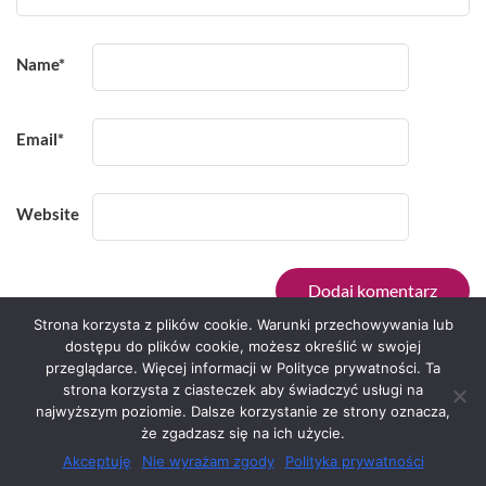
Name
*
Email
*
Website
Strona korzysta z plików cookie. Warunki przechowywania lub
dostępu do plików cookie, możesz określić w swojej
przeglądarce. Więcej informacji w Polityce prywatności. Ta
Serwis zaprojektował
Grzegorz Sztank
.
strona korzysta z ciasteczek aby świadczyć usługi na
najwyższym poziomie. Dalsze korzystanie ze strony oznacza,
że zgadzasz się na ich użycie.
Akceptuję
Nie wyrażam zgody
Polityka prywatności