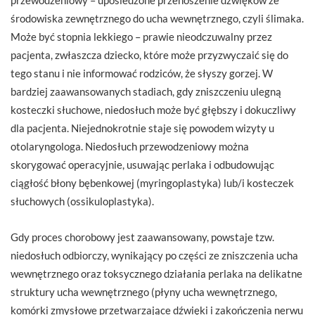
środowiska zewnętrznego do ucha wewnętrznego, czyli ślimaka.
Może być stopnia lekkiego – prawie nieodczuwalny przez
pacjenta, zwłaszcza dziecko, które może przyzwyczaić się do
tego stanu i nie informować rodziców, że słyszy gorzej. W
bardziej zaawansowanych stadiach, gdy zniszczeniu ulegną
kosteczki słuchowe, niedosłuch może być głębszy i dokuczliwy
dla pacjenta. Niejednokrotnie staje się powodem wizyty u
otolaryngologa. Niedosłuch przewodzeniowy można
skorygować operacyjnie, usuwając perlaka i odbudowując
ciągłość błony bębenkowej (myringoplastyka) lub/i kosteczek
słuchowych (ossikuloplastyka).
Gdy proces chorobowy jest zaawansowany, powstaje tzw.
niedosłuch odbiorczy, wynikający po części ze zniszczenia ucha
wewnętrznego oraz toksycznego działania perlaka na delikatne
struktury ucha wewnętrznego (płyny ucha wewnętrznego,
komórki zmysłowe przetwarzające dźwięki i zakończenia nerwu