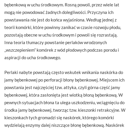
bębenkową w uchu środkowym. Rosną powoli, przez wiele lat
mogą nie powodować żadnych dolegliwości. Przyczyna ich
powstawania nie jest do końca wyjaśniona. Według jednej z
teorii komórki, które powinny zanikać w czasie rozwoju płodu,
pozostają obecne w uchu środkowym i powoli się rozrastają.
Inna teoria tłumaczy powstanie perlaków wrodzonych
„wszczepieniem” komórek z wód płodowych podczas porodu i
aspiracji do ucha środkowego.
Perlaki nabyte powstają często wskutek wnikania naskórka do
jamy bębenkowej po perforacji błony bębenkowej. Miejscem ich
powstania jest najczęściej tzw. attyka, czyli górna część jamy
bębenkowej, która zasłonięta jest wiotką błoną bębenkową. W
pewnych sytuacjach błona ta ulega uszkodzeniu, wciągnięciu do
środka jamy bębenkowej, tworząc tzw. kieszonki retrakcyjne. W
kieszonkach tych gromadzi się naskórek, którego komórki
wydzielają enzymy dalej niszczące błonę bębenkową. Naskórek