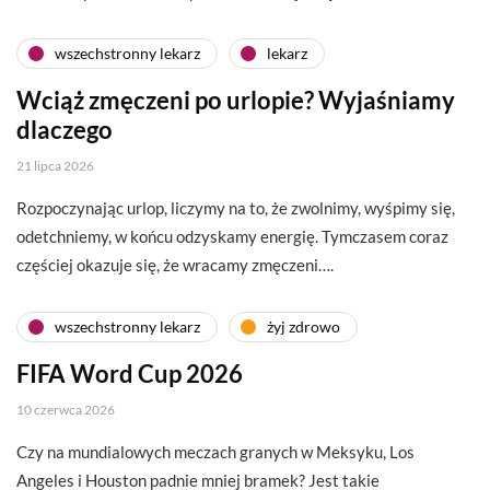
wszechstronny lekarz
lekarz
Wciąż zmęczeni po urlopie? Wyjaśniamy
dlaczego
21 lipca 2026
Rozpoczynając urlop, liczymy na to, że zwolnimy, wyśpimy się,
odetchniemy, w końcu odzyskamy energię. Tymczasem coraz
częściej okazuje się, że wracamy zmęczeni….
wszechstronny lekarz
żyj zdrowo
FIFA Word Cup 2026
10 czerwca 2026
Czy na mundialowych meczach granych w Meksyku, Los
Angeles i Houston padnie mniej bramek? Jest takie