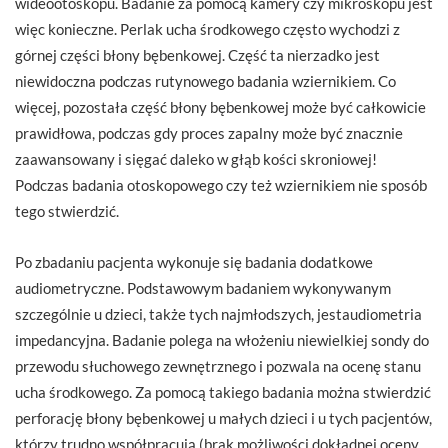
wideootoskopu. Badanie za pomocą kamery czy mikroskopu jest
więc konieczne. Perlak ucha środkowego często wychodzi z
górnej części błony bębenkowej. Część ta nierzadko jest
niewidoczna podczas rutynowego badania wziernikiem. Co
więcej, pozostała część błony bębenkowej może być całkowicie
prawidłowa, podczas gdy proces zapalny może być znacznie
zaawansowany i sięgać daleko w głąb kości skroniowej!
Podczas badania otoskopowego czy też wziernikiem nie sposób
tego stwierdzić.
Po zbadaniu pacjenta wykonuje się badania dodatkowe
audiometryczne. Podstawowym badaniem wykonywanym
szczególnie u dzieci, także tych najmłodszych, jestaudiometria
impedancyjna. Badanie polega na włożeniu niewielkiej sondy do
przewodu słuchowego zewnętrznego i pozwala na ocenę stanu
ucha środkowego. Za pomocą takiego badania można stwierdzić
perforację błony bębenkowej u małych dzieci i u tych pacjentów,
którzy trudno współpracują (brak możliwości dokładnej oceny