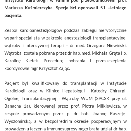
Mariusza Kuśmierczyka. Specjaliści operowali 51 –letniego
pacjenta.
Zespół kardioanestezjologów podczas zabiegu merytorycznie
wsparł specjalista w zakresie anestezjologii transplantacyjnej
wątroby i intensywnej terapii – dr med. Grzegorz Niewiński.
Wątroba została pobrana przez dr hab. med. Michała Grąta i p.
Karolinę Kiełek. Procedurę pobrania i przeszczepienia
koordynował mgr Krzysztof Zając.
Pacjent był kwalifikowany do transplantacji w Instytucie
Kardiologii oraz w Klinice Hepatologii Katedry Chirurgii
Ogólnej Transplantacyjnej i Wątroby WUM (SPCSK przy ul.
Banacha 1a), kierowanej przez prof. Piotra Milkiewicza, w
zespole prowadzonym przez p. dr hab. Joannę Raszeję-
Wyszomirską, a w bezpośrednim okresie pooperacyjnym w
prowadzeniu leczenia immunosupresyjnego brała udział dr hab.