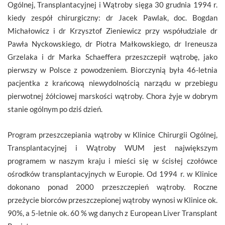
Ogólnej, Transplantacyjnej i Wątroby sięga 30 grudnia 1994 r.
kiedy zespół chirurgiczny: dr Jacek Pawlak, doc. Bogdan
Michałowicz i dr Krzysztof Zieniewicz przy współudziale dr
Pawła Nyckowskiego, dr Piotra Małkowskiego, dr Ireneusza
Grzelaka i dr Marka Schaeffera przeszczepił wątrobę, jako
pierwszy w Polsce z powodzeniem. Biorczynią była 46-letnia
pacjentka z krańcową niewydolnością narządu w przebiegu
pierwotnej żółciowej marskości wątroby. Chora żyje w dobrym
stanie ogólnym po dziś dzień.
Program przeszczepiania wątroby w Klinice Chirurgii Ogólnej,
Transplantacyjnej i Wątroby WUM jest największym
programem w naszym kraju i mieści się w ścisłej czołówce
ośrodków transplantacyjnych w Europie. Od 1994 r. w Klinice
dokonano ponad 2000 przeszczepień wątroby. Roczne
przeżycie biorców przeszczepionej wątroby wynosi w Klinice ok.
90%, a 5-letnie ok. 60 % wg danych z European Liver Transplant