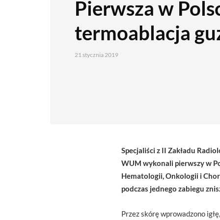
Pierwsza w Pols
termoablacja gu
21 stycznia 2019
Specjaliści z II Zakładu Radiol
WUM wykonali pierwszy w Pols
Hematologii, Onkologii i Chor
podczas jednego zabiegu znisz
Przez skórę wprowadzono igłę