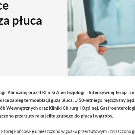
ce
za płuca
ogii Klinicznej oraz II Kliniki Anestezjologii i Intensywnej Terapii z
ce zabieg termoablacji guza płuca. U 50-letniego mężczyzny będ
ób Wewnętrznych oraz Kliniki Chirurgii Ogólnej, Gastroenterologi
czono przerzuty raka jelita grubego do płuca i wątroby.
, której końcówkę umieszczono w guzku przerzutowym i zniszczono g