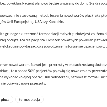
 bez powikłań. Pacjent planowo będzie wypisany do domu 1-2 dni po z
t powszechnie stosowaną metodą leczenia nowotworów płuc (raka płuc
ów Unii Europejskiej, USA czy Kanadzie.
ita grubego skuteczność termoablacji małych guzków jest zbliżona do 
niej obciążająca dla pacjenta. Odsetek poważnych powikłań jest wiel
ielokrotnie powtarzać, co z powodzeniem stosuje się u pacjentów z 
ywnym nowotworem. Nawet jeśli przerzuty w płucach zostaną skuteczn
ablacji, to u ponad 50% pacjentów pojawią się nowe zmiany przerzuto
a wykonać kolejnej operacji lub radioterapii, natomiast można u nic
 się pojawiać nowe przerzuty.
 płuca
termoablacja