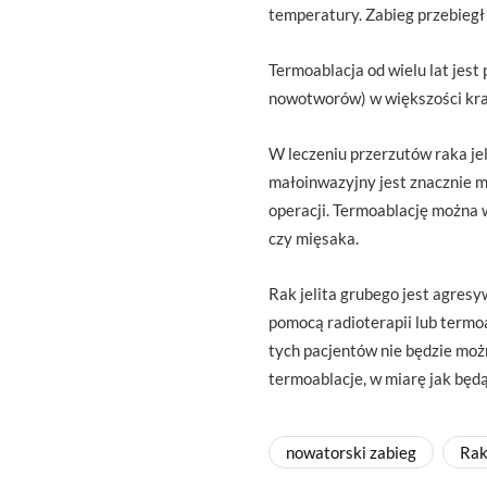
temperatury. Zabieg przebiegł
Termoablacja od wielu lat jes
nowotworów) w większości kraj
W leczeniu przerzutów raka jel
małoinwazyjny jest znacznie m
operacji. Termoablację można w
czy mięsaka.
Rak jelita grubego jest agres
pomocą radioterapii lub termo
tych pacjentów nie będzie możn
termoablacje, w miarę jak będą
nowatorski zabieg
Rak