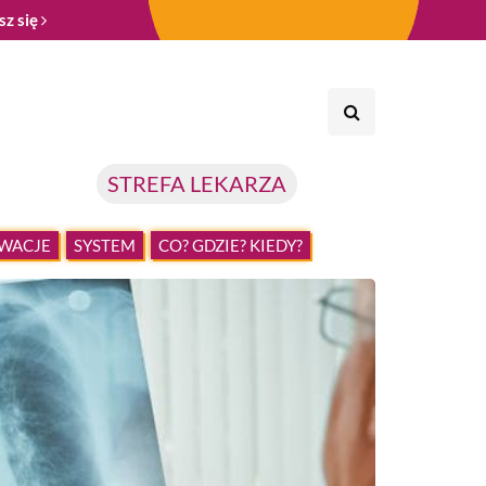
sz się
STREFA LEKARZA
WACJE
SYSTEM
CO? GDZIE? KIEDY?