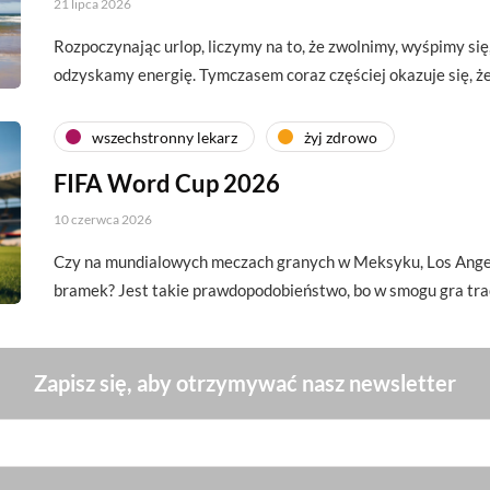
21 lipca 2026
Rozpoczynając urlop, liczymy na to, że zwolnimy, wyśpimy si
odzyskamy energię. Tymczasem coraz częściej okazuje się, 
wszechstronny lekarz
żyj zdrowo
FIFA Word Cup 2026
10 czerwca 2026
Czy na mundialowych meczach granych w Meksyku, Los Angel
bramek? Jest takie prawdopodobieństwo, bo w smogu gra tra
Zapisz się, aby otrzymywać nasz newsletter