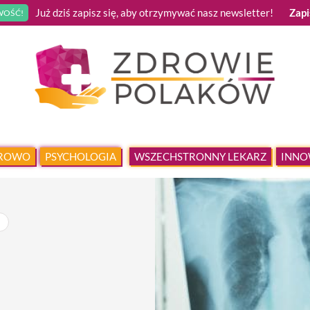
Już dziś zapisz się, aby otrzymywać nasz newsletter!
Zapi
OŚĆ!
DROWO
PSYCHOLOGIA
WSZECHSTRONNY LEKARZ
INNO